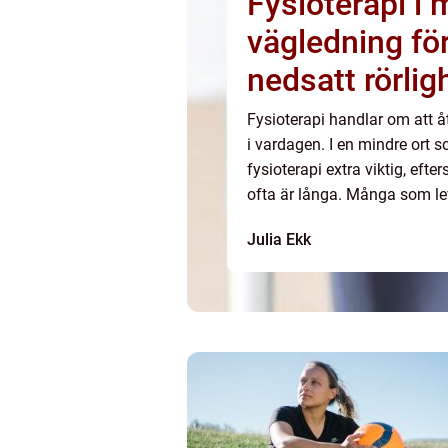
Fysioterapi i
vägledning fö
nedsatt rörlig
Fysioterapi handlar om att åt
i vardagen. I en mindre ort s
fysioterapi extra viktig, eft
ofta är långa. Många som leve
skador vet hur mycket livskv
Julia Ekk