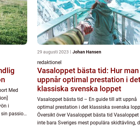
29 augusti 2023
Johan Hansen
redaktionel
ndlig
Vasaloppet bästa tid: Hur man
on
uppnår optimal prestation i de
klassiska svenska loppet
port Med
ion]
Vasaloppet bästa tid – En guide till att uppnå
vön i
optimal prestation i det klassiska svenska lopp
r sin passion
Översikt över Vasaloppet bästa tid Vasaloppet 
vit en central
inte bara Sveriges mest populära skidtävling, d
är även ett av de äldsta skidloppen i världen. A.