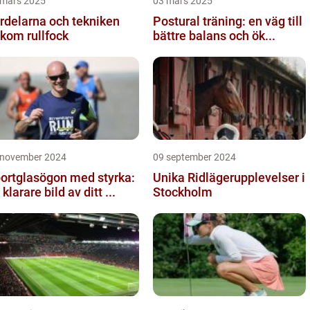
 mars 2025
03 mars 2025
rdelarna och tekniken
Postural träning: en väg till
kom rullfock
bättre balans och ök...
 november 2024
09 september 2024
ortglasögon med styrka:
Unika Ridlägerupplevelser i
 klarare bild av ditt ...
Stockholm