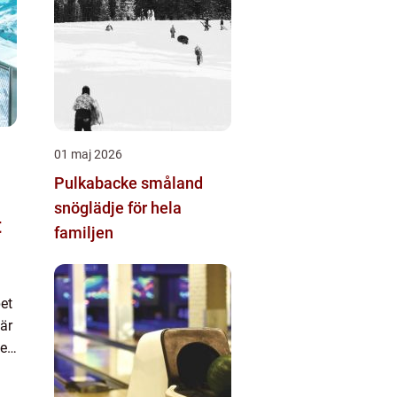
01 maj 2026
Pulkabacke småland
snöglädje för hela
t
familjen
et
är
et
..