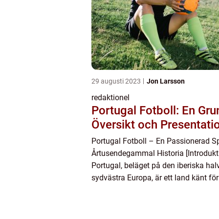
29 augusti 2023
Jon Larsson
redaktionel
Portugal Fotboll: En Gru
Översikt och Presentati
Portugal Fotboll – En Passionerad S
Årtusendegammal Historia [Introdukt
Portugal, beläget på den iberiska hal
sydvästra Europa, är ett land känt fö
och kärlek för fotboll. Sporten har bli
del av den p...