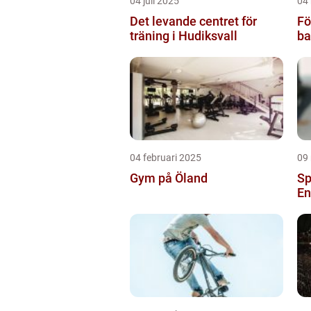
04 juli 2025
04
Det levande centret för
Fö
träning i Hudiksvall
ba
04 februari 2025
09
Gym på Öland
Sp
En