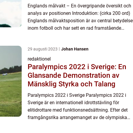
Englands målvakt – En övergripande översikt och
analys av positionen Introduktion: (cirka 200 ord)
Englands målvaktsposition är av central betydelse
inom fotboll och har sett en rad framstående
spelare genom åren. I denna artikel kommer vi att
...
29 augusti 2023
Johan Hansen
redaktionel
Paralympics 2022 i Sverige: En
Glansande Demonstration av
Mänsklig Styrka och Talang
Paralympics 2022 i Sverige Paralympics 2022 i
Sverige är en internationell idrottstävling för
elitidrottare med funktionsnedsättning. Efter det
framgångsrika arrangemanget av de olympiska
vinterspelen 2022 i Sverige, blir Paralympics en
fortsättning ...