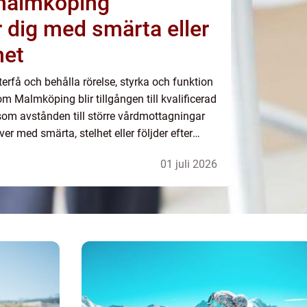
 malmköping
r dig med smärta eller
het
erfå och behålla rörelse, styrka och funktion
om Malmköping blir tillgången till kvalificerad
ersom avstånden till större vårdmottagningar
r med smärta, stelhet eller följder efter
aliteten kan påverkas. Me...
01 juli 2026