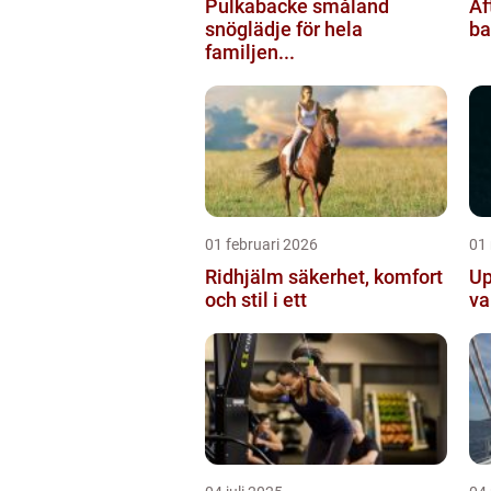
Pulkabacke småland
Af
snöglädje för hela
ba
familjen...
01 februari 2026
01
Ridhjälm säkerhet, komfort
Up
och stil i ett
va