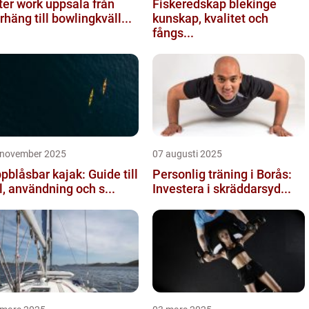
ter work uppsala från
Fiskeredskap blekinge
rhäng till bowlingkväll...
kunskap, kvalitet och
fångs...
 november 2025
07 augusti 2025
pblåsbar kajak: Guide till
Personlig träning i Borås:
l, användning och s...
Investera i skräddarsyd...