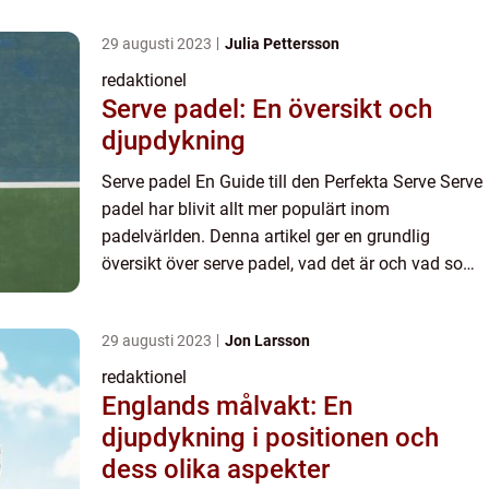
29 augusti 2023
Julia Pettersson
redaktionel
Serve padel: En översikt och
djupdykning
Serve padel En Guide till den Perfekta Serve Serve
padel har blivit allt mer populärt inom
padelvärlden. Denna artikel ger en grundlig
översikt över serve padel, vad det är och vad som
skiljer olika typer av serve padel åt. Vi kommer
även att granska...
29 augusti 2023
Jon Larsson
redaktionel
Englands målvakt: En
djupdykning i positionen och
dess olika aspekter