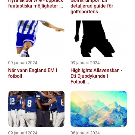
Hyra skidor Åre - upptäck
Golfstrumpor: En
fantastiska möjligheter ...
detaljerad guide för
golfsportens...
09 januari 2024
09 januari 2024
När vann England EM i
Highlights Allsvenskan -
fotboll
Ett Djupdykande I
Fotboll...
09 januari 2024
08 januari 2024