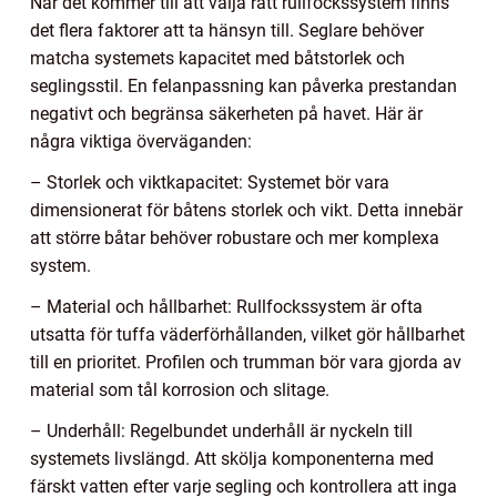
När det kommer till att välja rätt rullfockssystem finns
det flera faktorer att ta hänsyn till. Seglare behöver
matcha systemets kapacitet med båtstorlek och
seglingsstil. En felanpassning kan påverka prestandan
negativt och begränsa säkerheten på havet. Här är
några viktiga överväganden:
– Storlek och viktkapacitet: Systemet bör vara
dimensionerat för båtens storlek och vikt. Detta innebär
att större båtar behöver robustare och mer komplexa
system.
– Material och hållbarhet: Rullfockssystem är ofta
utsatta för tuffa väderförhållanden, vilket gör hållbarhet
till en prioritet. Profilen och trumman bör vara gjorda av
material som tål korrosion och slitage.
– Underhåll: Regelbundet underhåll är nyckeln till
systemets livslängd. Att skölja komponenterna med
färskt vatten efter varje segling och kontrollera att inga