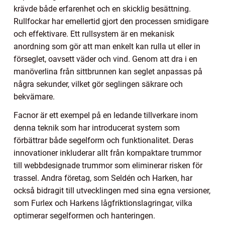
krävde både erfarenhet och en skicklig besättning.
Rullfockar har emellertid gjort den processen smidigare
och effektivare. Ett rullsystem är en mekanisk
anordning som gör att man enkelt kan rulla ut eller in
förseglet, oavsett väder och vind. Genom att dra i en
manöverlina från sittbrunnen kan seglet anpassas på
några sekunder, vilket gör seglingen säkrare och
bekvämare.
Facnor är ett exempel på en ledande tillverkare inom
denna teknik som har introducerat system som
förbättrar både segelform och funktionalitet. Deras
innovationer inkluderar allt från kompaktare trummor
till webbdesignade trummor som eliminerar risken för
trassel. Andra företag, som Seldén och Harken, har
också bidragit till utvecklingen med sina egna versioner,
som Furlex och Harkens lågfriktionslagringar, vilka
optimerar segelformen och hanteringen.