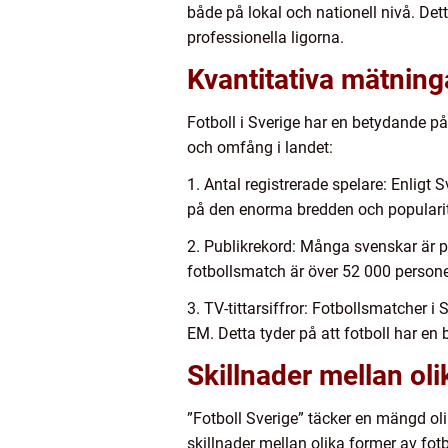
både på lokal och nationell nivå. Det
professionella ligorna.
Kvantitativa mätninga
Fotboll i Sverige har en betydande på
och omfång i landet:
1. Antal registrerade spelare: Enligt 
på den enorma bredden och popularite
2. Publikrekord: Många svenskar är p
fotbollsmatch är över 52 000 personer,
3. TV-tittarsiffror: Fotbollsmatcher i
EM. Detta tyder på att fotboll har en b
Skillnader mellan oli
”Fotboll Sverige” täcker en mängd ol
skillnader mellan olika former av fotbo