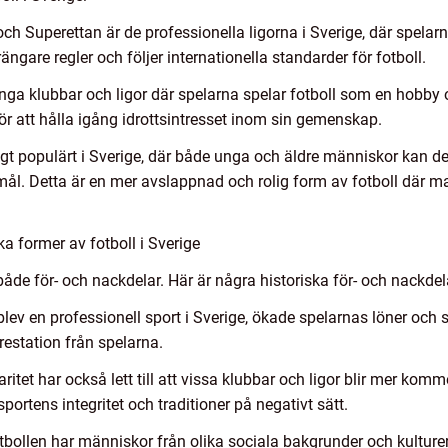
 och Superettan är de professionella ligorna i Sverige, där spelar
trängare regler och följer internationella standarder för fotboll.
ga klubbar och ligor där spelarna spelar fotboll som en hobby och
för att hålla igång idrottsintresset inom sin gemenskap.
äldigt populärt i Sverige, där både unga och äldre människor kan d
ngsmål. Detta är en mer avslappnad och rolig form av fotboll dä
ka former av fotboll i Sverige
 både för- och nackdelar. Här är några historiska för- och nackdel
blev en professionell sport i Sverige, ökade spelarnas löner och s
estation från spelarna.
ritet har också lett till att vissa klubbar och ligor blir mer kom
ortens integritet och traditioner på negativt sätt.
otbollen har människor från olika sociala bakgrunder och kultur