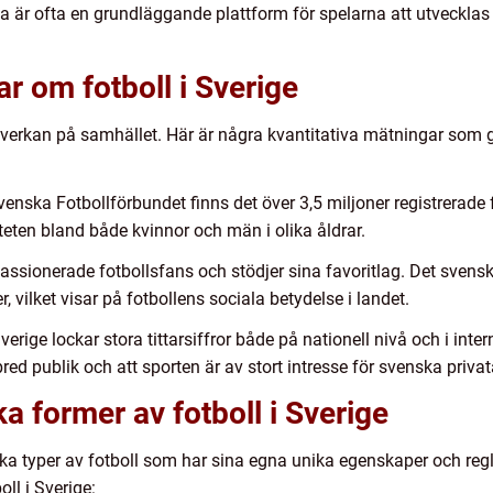
ta är ofta en grundläggande plattform för spelarna att utvecklas 
r om fotboll i Sverige
verkan på samhället. Här är några kvantitativa mätningar som ge
Svenska Fotbollförbundet finns det över 3,5 miljoner registrerade 
ten bland både kvinnor och män i olika åldrar.
assionerade fotbollsfans och stödjer sina favoritlag. Det svensk
 vilket visar på fotbollens sociala betydelse i landet.
 Sverige lockar stora tittarsiffror både på nationell nivå och i in
red publik och att sporten är av stort intresse för svenska privata
ka former av fotboll i Sverige
ika typer av fotboll som har sina egna unika egenskaper och reg
ll i Sverige: