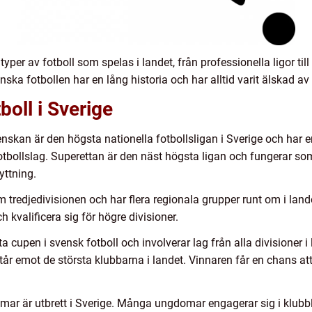
a typer av fotboll som spelas i landet, från professionella ligor 
nska fotbollen har en lång historia och har alltid varit älskad av 
boll i Sverige
nskan är den högsta nationella fotbollsligan i Sverige och har e
otbollslag. Superettan är den näst högsta ligan och fungerar som
yttning.
m tredjedivisionen och har flera regionala grupper runt om i lan
h kvalificera sig för högre divisioner.
 cupen i svensk fotboll och involverar lag från alla divisioner i 
tår emot de största klubbarna i landet. Vinnaren får en chans at
ar är utbrett i Sverige. Många ungdomar engagerar sig i klubbla