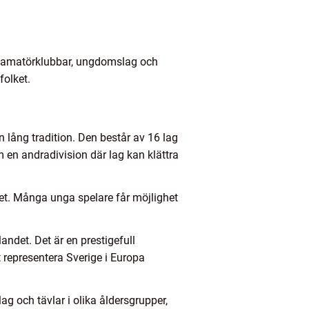
till amatörklubbar, ungdomslag och
folket.
n lång tradition. Den består av 16 lag
 en andradivision där lag kan klättra
det. Många unga spelare får möjlighet
landet. Det är en prestigefull
t representera Sverige i Europa
g och tävlar i olika åldersgrupper,