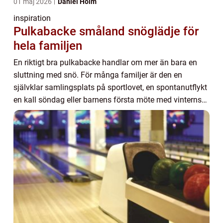
01 maj 2026
Daniel Holm
inspiration
Pulkabacke småland snöglädje för
hela familjen
En riktigt bra pulkabacke handlar om mer än bara en
sluttning med snö. För många familjer är den en
självklar samlingsplats på sportlovet, en spontanutflykt
en kall söndag eller barnens första möte med vinterns
fart och pirr i magen. I Småland finns ...