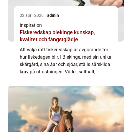
02 april 2026
admin
inspiration
Fiskeredskap blekinge kunskap,
kvalitet och fångstglädje
Att välja rätt fiskeredskap är avgörande för
hur fiskedagen blir. I Blekinge, med sin unika
skärgård, sina åar och sjöar, ställs särskilda
krav på utrustningen. Väder, salthalt,
bottenstruktur och fiskarter varierar ofta
inom korta avstånd. För den s...