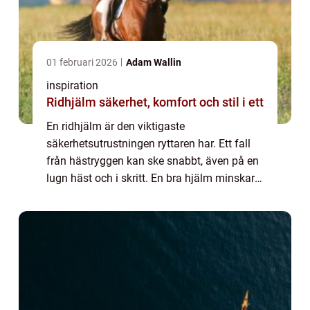
01 februari 2026
Adam Wallin
inspiration
Ridhjälm säkerhet, komfort och stil i ett
En ridhjälm är den viktigaste
säkerhetsutrustningen ryttaren har. Ett fall
från hästryggen kan ske snabbt, även på en
lugn häst och i skritt. En bra hjälm minskar
risken för allvarliga huvudskador och ger
samtidigt komfort och självförtroende i
sadel...