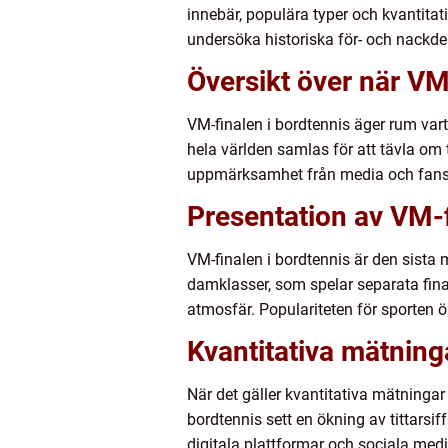
innebär, populära typer och kvantitat
undersöka historiska för- och nackde
Översikt över när VM
VM-finalen i bordtennis äger rum varta
hela världen samlas för att tävla om
uppmärksamhet från media och fans
Presentation av VM-f
VM-finalen i bordtennis är den sista m
damklasser, som spelar separata fina
atmosfär. Populariteten för sporten ö
Kvantitativa mätning
När det gäller kvantitativa mätninga
bordtennis sett en ökning av tittarsi
digitala plattformar och sociala medi