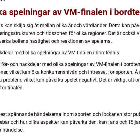
ika spelningar av VM-finalen i bordt
s kan skilja sig åt mellan olika år och värdländer. Detta kan på
neringsstrukturen och tidszonen för olika regioner. Det är också v
verka bollens hastighet och reaktionen av spelarna.
delar med olika spelningar av VM-finalen i bordtennis
 för- och nackdelar med olika spelningar av VM-finalen i bordtenn
oner, vilket kan öka konkurrensnivån och intresset för sporten. 
a problem, vilket kan påverka spelet negativt. Det är viktigt att o
för finalen.
 mest spännande händelserna inom sporten och lockar en stor 
nebär och hur olika aspekter kan påverka den, kan fans och följar
a händelse.