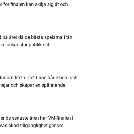
för finalen kan skilja sig åt och
id på året då de bästa spelarna från
h lockar stor publik och
ar om titeln. Det finns både herr- och
m hejar och skapar en spännande
er de senaste åren har VM-finalen i
rivas ökad tillgänglighet genom