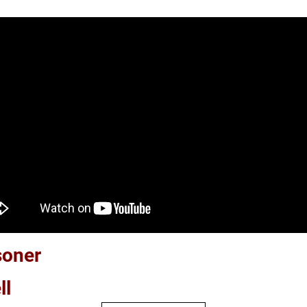
soner
ll