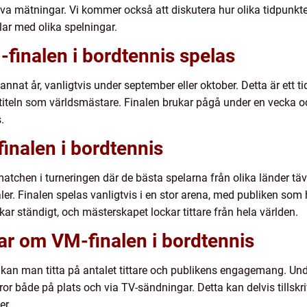
iva mätningar. Vi kommer också att diskutera hur olika tidpunkter 
lar med olika spelningar.
-finalen i bordtennis spelas
nnat år, vanligtvis under september eller oktober. Detta är ett t
 titeln som världsmästare. Finalen brukar pågå under en vecka oc
.
inalen i bordtennis
atchen i turneringen där de bästa spelarna från olika länder tävl
ler. Finalen spelas vanligtvis i en stor arena, med publiken so
kar ständigt, och mästerskapet lockar tittare från hela världen.
ar om VM-finalen i bordtennis
r kan man titta på antalet tittare och publikens engagemang. Und
ffror både på plats och via TV-sändningar. Detta kan delvis tillsk
er.