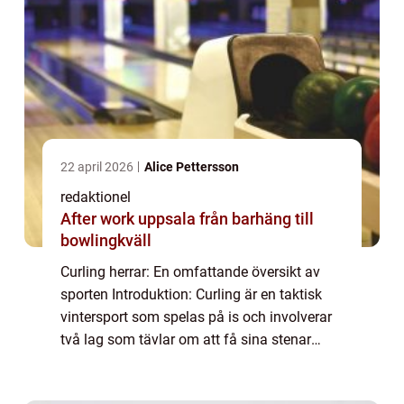
22 april 2026
Alice Pettersson
redaktionel
After work uppsala från barhäng till
bowlingkväll
Curling herrar: En omfattande översikt av
sporten Introduktion: Curling är en taktisk
vintersport som spelas på is och involverar
två lag som tävlar om att få sina stenar
närmast mitten av en måltavla kallad
”house”. I denna artikel komme...