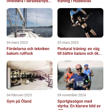
Investera i skräddarsyd...
träning i Hudiksvall
04 mars 2025
03 mars 2025
Fördelarna och tekniken
Postural träning: en väg
bakom rullfock
till bättre balans och ök...
04 februari 2025
09 november 2024
Gym på Öland
Sportglasögon med
styrka: En klarare bild av