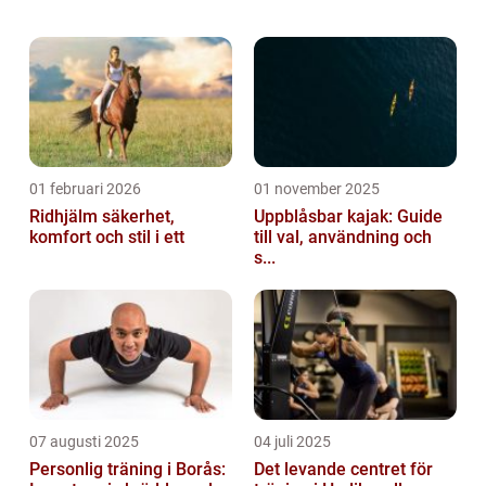
närmast mitten av en måltavla kallad
”house”. I denna artikel komme...
01 februari 2026
01 november 2025
Ridhjälm säkerhet,
Uppblåsbar kajak: Guide
komfort och stil i ett
till val, användning och
s...
07 augusti 2025
04 juli 2025
Personlig träning i Borås:
Det levande centret för