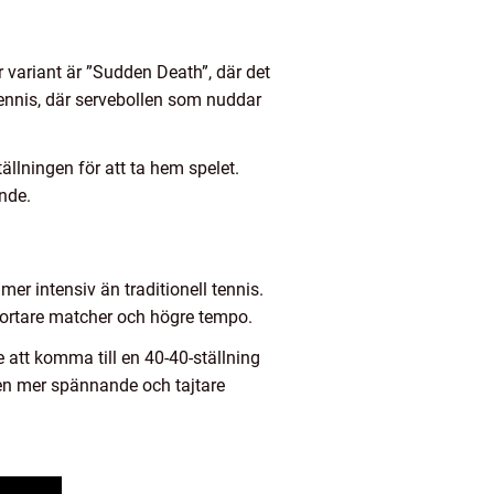
r variant är ”Sudden Death”, där det
-tennis, där servebollen som nuddar
llningen för att ta hem spelet.
nde.
mer intensiv än traditionell tennis.
 kortare matcher och högre tempo.
e att komma till en 40-40-ställning
ll en mer spännande och tajtare