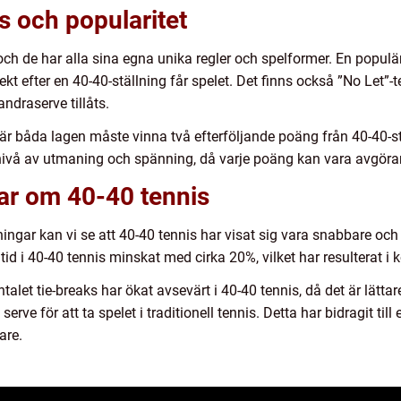
s och popularitet
 och de har alla sina egna unika regler och spelformer. En populä
ekt efter en 40-40-ställning får spelet. Det finns också ”No Let”
ndraserve tillåts.
r båda lagen måste vinna två efterföljande poäng från 40-40-stä
 nivå av utmaning och spänning, då varje poäng kan vara avgöra
ar om 40-40 tennis
ingar kan vi se att 40-40 tennis har visat sig vara snabbare och 
id i 40-40 tennis minskat med cirka 20%, vilket har resulterat i
alet tie-breaks har ökat avsevärt i 40-40 tennis, då det är lättar
rve för att ta spelet i traditionell tennis. Detta har bidragit ti
are.