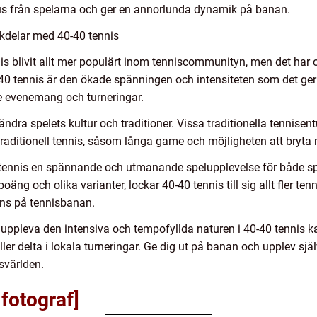
kus från spelarna och ger en annorlunda dynamik på banan.
kdelar med 40-40 tennis
is blivit allt mer populärt inom tenniscommunityn, men det har o
40 tennis är den ökade spänningen och intensiteten som det ger ti
e evenemang och turneringar.
ändra spelets kultur och traditioner. Vissa traditionella tennisen
traditionell tennis, såsom långa game och möjligheten att bryta
tennis en spännande och utmanande spelupplevelse för både sp
ng och olika varianter, lockar 40-40 tennis till sig allt fler te
ns på tennisbanan.
t uppleva den intensiva och tempofyllda naturen i 40-40 tennis 
r delta i lokala turneringar. Ge dig ut på banan och upplev själ
svärlden.
 fotograf]