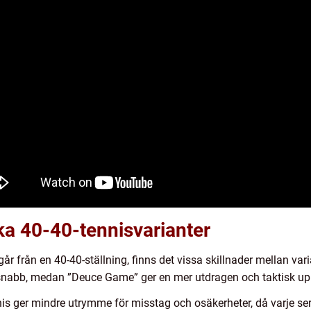
ika 40-40-tennisvarianter
tgår från en 40-40-ställning, finns det vissa skillnader mellan va
snabb, medan ”Deuce Game” ger en mer utdragen och taktisk upp
nis ger mindre utrymme för misstag och osäkerheter, då varje ser