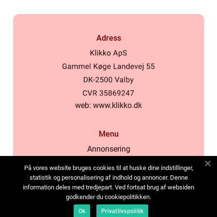
Adress
web:
www.klikko.dk
Menu
Annonsering
Om oss
På vores website bruges cookies til at huske dine indstillinger,
Cookies
statistik og personalisering af indhold og annoncer. Denne
information deles med tredjepart. Ved fortsat brug af websiden
Kontakta oss
godkender du cookiepolitikken.
Sitemap
Ok
Privatlivspolitik