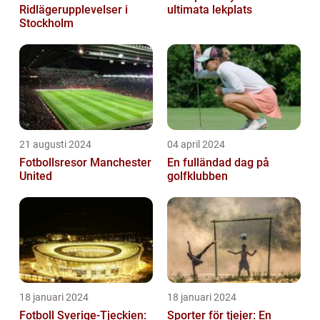
Ridlägerupplevelser i
ultimata lekplats
Stockholm
21 augusti 2024
04 april 2024
Fotbollsresor Manchester
En fulländad dag på
United
golfklubben
18 januari 2024
18 januari 2024
Fotboll Sverige-Tjeckien:
Sporter för tjejer: En