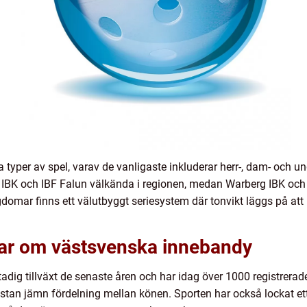
 typer av spel, varav de vanligaste inkluderar herr-, dam- och 
IBK och IBF Falun välkända i regionen, medan Warberg IBK och 
omar finns ett välutbyggt seriesystem där tonvikt läggs på att 
gar om västsvenska innebandy
dig tillväxt de senaste åren och har idag över 1000 registrerade 
an jämn fördelning mellan könen. Sporten har också lockat ett st