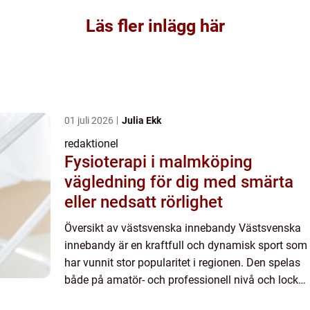
Läs fler inlägg här
01 juli 2026
Julia Ekk
redaktionel
Fysioterapi i malmköping
vägledning för dig med smärta
eller nedsatt rörlighet
Översikt av västsvenska innebandy Västsvenska
innebandy är en kraftfull och dynamisk sport som
har vunnit stor popularitet i regionen. Den spelas
både på amatör- och professionell nivå och lockar
tusentals utövare och åskådare varje år. Med sina