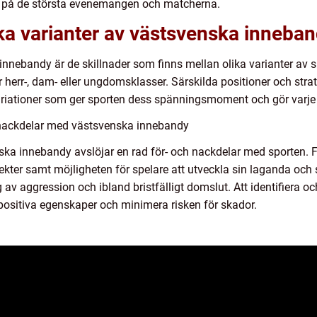
na på de största evenemangen och matcherna.
ika varianter av västsvenska inneba
nnebandy är de skillnader som finns mellan olika varianter av s
r herr-, dam- eller ungdomsklasser. Särskilda positioner och stra
 variationer som ger sporten dess spänningsmoment och gör varje
 nackdelar med västsvenska innebandy
ka innebandy avslöjar en rad för- och nackdelar med sporten. F
kter samt möjligheten för spelare att utveckla sin laganda o
g av aggression och ibland bristfälligt domslut. Att identifiera 
 positiva egenskaper och minimera risken för skador.