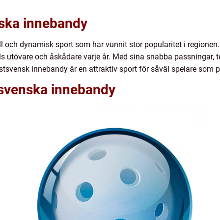
nska innebandy
l och dynamisk sport som har vunnit stor popularitet i regione
als utövare och åskådare varje år. Med sina snabba passningar, t
ästsvensk innebandy är en attraktiv sport för såväl spelare som p
tsvenska innebandy