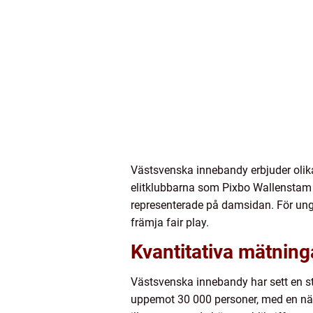
Västsvenska innebandy erbjuder olika
elitklubbarna som Pixbo Wallenstam 
representerade på damsidan. För ungd
främja fair play.
Kvantitativa mätnin
Västsvenska innebandy har sett en sta
uppemot 30 000 personer, med en näst