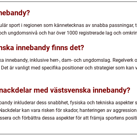
nnebandy?
lär sport i regionen som kännetecknas av snabba passningar, te
m- och ungdomsnivå och har över 1000 registrerade lag och omkri
enska innebandy finns det?
ska innebandy, inklusive herr-, dam- och ungdomslag. Regelverk o
 Det är vanligt med specifika positioner och strategier som kan v
h nackdelar med västsvenska innebandy?
andy inkluderar dess snabbhet, fysiska och tekniska aspekter s
ckdelar kan vara risken för skador, hanteringen av aggression
dressera och förbättra dessa aspekter för att främja sportens pos