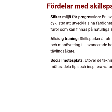
Fördelar med skillsp
Säker miljö för progression:
En av
cyklister att utveckla sina färdigh
faror som kan finnas på naturliga s
Allsidig träning:
Skillsparker är ut
och manövrering till avancerade hopp
tävlingsåkare.
Social mötesplats:
Utöver de tekni
mötas, dela tips och inspirera vara