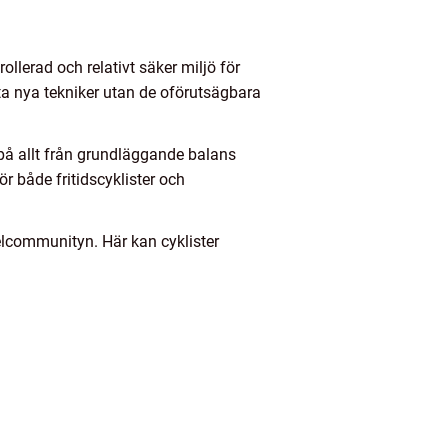
ollerad och relativt säker miljö för
sta nya tekniker utan de oförutsägbara
a på allt från grundläggande balans
ör både fritidscyklister och
elcommunityn. Här kan cyklister