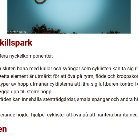
killspark
 flera nyckelkomponenter:
 sluten bana med kullar och svängar som cyklisten kan ta sig r
ta element är utmärkt för att öva på rytm, flöde och kroppskon
 typer av hopp utmanar cyklisterna att lära sig luftburen kontrol
ygga upp till större hopp.
den kan innehålla stenträdgårdar, smala spångar och andra hin
rande höjder hjälper cyklister att öva på att hantera branta ned
en