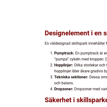
Designelement i en s
En väldesignad skillspark innehåller
Pumptrack:
En pumptrack är en
”pumpa” cykeln med kroppen. Det
Hopplinjer:
Olika storlekar och
hopplinjer låter åkare gradvis b
Tekniska sektioner:
Dessa områ
och balans.
Dropzoner:
Dropzoner med varie
Säkerhet i skillspark