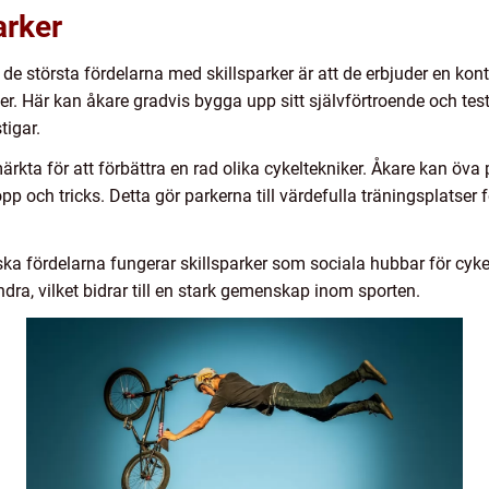
arker
 de största fördelarna med skillsparker är att de erbjuder en kontr
eter. Här kan åkare gradvis bygga upp sitt självförtroende och te
tigar.
märkta för att förbättra en rad olika cykeltekniker. Åkare kan öv
 och tricks. Detta gör parkerna till värdefulla träningsplatser f
ska fördelarna fungerar skillsparker som sociala hubbar för cyk
ndra, vilket bidrar till en stark gemenskap inom sporten.