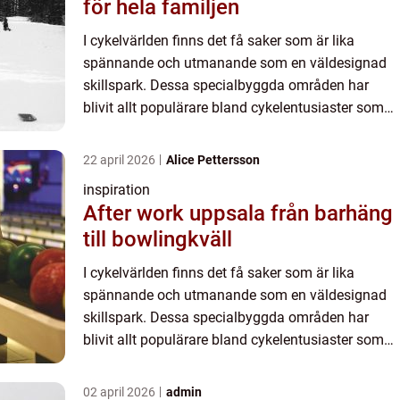
för hela familjen
I cykelvärlden finns det få saker som är lika
spännande och utmanande som en väldesignad
skillspark. Dessa specialbyggda områden har
blivit allt populärare bland cykelentusiaster som
söker nya sätt att u...
22 april 2026
Alice Pettersson
inspiration
After work uppsala från barhäng
till bowlingkväll
I cykelvärlden finns det få saker som är lika
spännande och utmanande som en väldesignad
skillspark. Dessa specialbyggda områden har
blivit allt populärare bland cykelentusiaster som
söker nya sätt att u...
02 april 2026
admin