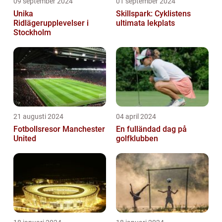
09 september 2024
01 september 2024
Unika
Skillspark: Cyklistens
Ridlägerupplevelser i
ultimata lekplats
Stockholm
21 augusti 2024
04 april 2024
Fotbollsresor Manchester
En fulländad dag på
United
golfklubben