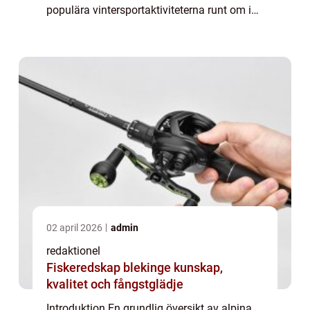
populära vintersportaktiviteterna runt om i
världen. Denna artikel kommer att ge en
detaljerad och omfattande presentation av
al...
02 april 2026
admin
redaktionel
Fiskeredskap blekinge kunskap,
kvalitet och fångstglädje
Introduktion En grundlig översikt av alpina