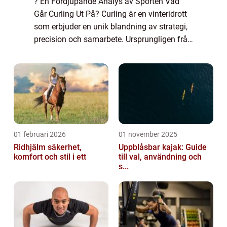
? En Fördjupande Analys av Sporten Vad
Går Curling Ut På? Curling är en vinteridrott
som erbjuder en unik blandning av strategi,
precision och samarbete. Ursprungligen från
Skottland, har sporten vuxit i popularitet
över hela världen och blivit en ol...
01 februari 2026
01 november 2025
Ridhjälm säkerhet,
Uppblåsbar kajak: Guide
komfort och stil i ett
till val, användning och
s...