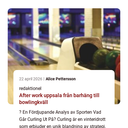
över hela världen och blivit en ol...
22 april 2026
Alice Pettersson
redaktionel
After work uppsala från barhäng till
bowlingkväll
? En Fördjupande Analys av Sporten Vad
Går Curling Ut På? Curling är en vinteridrott
som erbjuder en unik blandning av strategi,