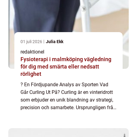
01 juli 2026
Julia Ekk
redaktionel
Fysioterapi i malmköping vägledning
för dig med smärta eller nedsatt
rörlighet
? En Fördjupande Analys av Sporten Vad
Går Curling Ut På? Curling är en vinteridrott
som erbjuder en unik blandning av strategi,
precision och samarbete. Ursprungligen från
Skottland, har sporten vuxit i popularitet
över hela världen och blivit en ol...