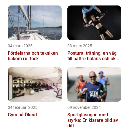
04 mars 2025
03 mars 2025
Fördelarna och tekniken
Postural träning: en väg
bakom rullfock
till bättre balans och ök...
04 februari 2025
09 november 2024
Gym på Öland
Sportglasögon med
styrka: En klarare bild av
ditt ...