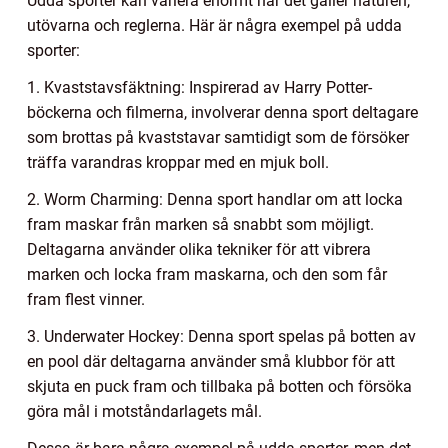
Udda sporter kan variera enormt när det gäller naturen,
utövarna och reglerna. Här är några exempel på udda
sporter:
1. Kvaststavsfäktning: Inspirerad av Harry Potter-
böckerna och filmerna, involverar denna sport deltagare
som brottas på kvaststavar samtidigt som de försöker
träffa varandras kroppar med en mjuk boll.
2. Worm Charming: Denna sport handlar om att locka
fram maskar från marken så snabbt som möjligt.
Deltagarna använder olika tekniker för att vibrera
marken och locka fram maskarna, och den som får
fram flest vinner.
3. Underwater Hockey: Denna sport spelas på botten av
en pool där deltagarna använder små klubbor för att
skjuta en puck fram och tillbaka på botten och försöka
göra mål i motståndarlagets mål.