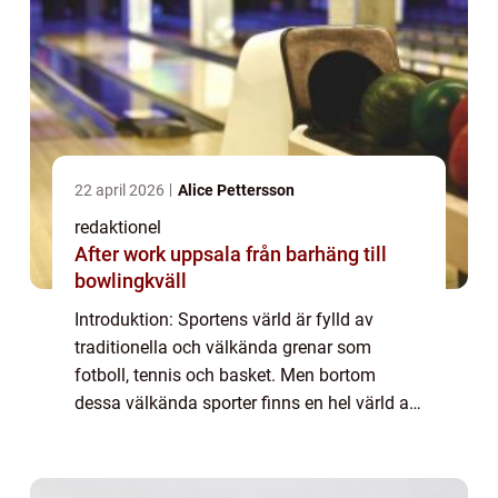
22 april 2026
Alice Pettersson
redaktionel
After work uppsala från barhäng till
bowlingkväll
Introduktion: Sportens värld är fylld av
traditionella och välkända grenar som
fotboll, tennis och basket. Men bortom
dessa välkända sporter finns en hel värld av
udda sporter som erbjuder spänning och
utmaningar på ett helt annat sätt. I denna
artik...