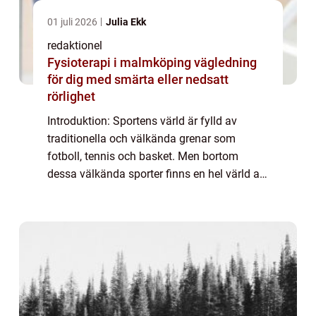
01 juli 2026
Julia Ekk
redaktionel
Fysioterapi i malmköping vägledning
för dig med smärta eller nedsatt
rörlighet
Introduktion: Sportens värld är fylld av
traditionella och välkända grenar som
fotboll, tennis och basket. Men bortom
dessa välkända sporter finns en hel värld av
udda sporter som erbjuder spänning och
utmaningar på ett helt annat sätt. I denna
artik...