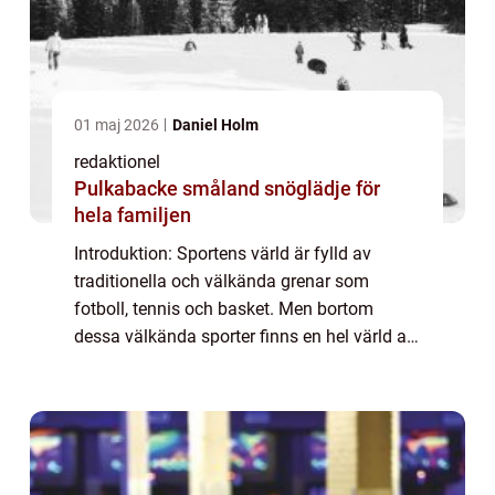
01 maj 2026
Daniel Holm
redaktionel
Pulkabacke småland snöglädje för
hela familjen
Introduktion: Sportens värld är fylld av
traditionella och välkända grenar som
fotboll, tennis och basket. Men bortom
dessa välkända sporter finns en hel värld av
udda sporter som erbjuder spänning och
utmaningar på ett helt annat sätt. I denna
artik...