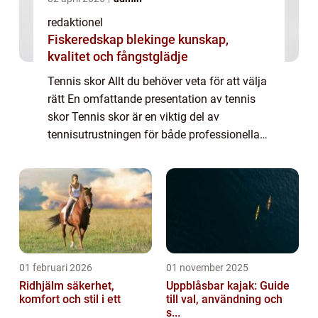
redaktionel
Fiskeredskap blekinge kunskap,
kvalitet och fångstglädje
Tennis skor Allt du behöver veta för att välja
rätt En omfattande presentation av tennis
skor Tennis skor är en viktig del av
tennisutrustningen för både professionella
spelare och amatörer. Dessa skor är speciellt
utformade för att ge spelare den bä...
01 februari 2026
01 november 2025
Ridhjälm säkerhet,
Uppblåsbar kajak: Guide
komfort och stil i ett
till val, användning och
s...