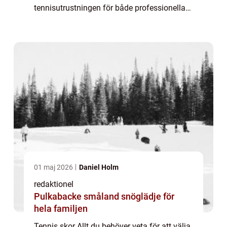
tennisutrustningen för både professionella
spelare och amatörer. Dessa skor är speciellt
utformade för att ge spelare den bä...
01 maj 2026
Daniel Holm
redaktionel
Pulkabacke småland snöglädje för
hela familjen
Tennis skor Allt du behöver veta för att välja