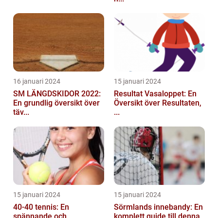
16 januari 2024
15 januari 2024
SM LÄNGDSKIDOR 2022:
Resultat Vasaloppet: En
En grundlig översikt över
Översikt över Resultaten,
täv...
...
15 januari 2024
15 januari 2024
40-40 tennis: En
Sörmlands innebandy: En
spännande och
komplett guide till denna