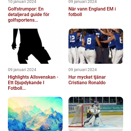
10 januari 2024
09 januari 2024
Golfstrumpor: En
När vann England EM i
detaljerad guide för
fotboll
golfsportens...
09 januari 2024
09 januari 2024
Highlights Allsvenskan -
Hur mycket tjänar
Ett Djupdykande I
Cristiano Ronaldo
Fotboll...