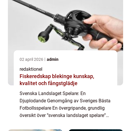
02 april 2026
admin
redaktionel
Fiskeredskap blekinge kunskap,
kvalitet och fångstglädje
Svenska Landslaget Spelare: En
Djuplodande Genomgång av Sveriges Bästa
Fotbollsspelare En övergripande, grundlig
översikt över ”svenska landslaget spelare”
Svenska landslaget spelare är de
fotbollsspelare som representerar Sverige på