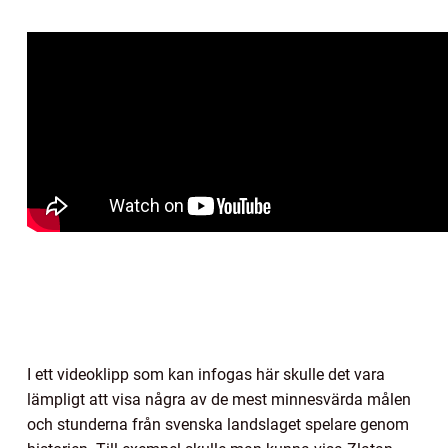
I ett videoklipp som kan infogas här skulle det vara
lämpligt att visa några av de mest minnesvärda målen
och stunderna från svenska landslaget spelare genom