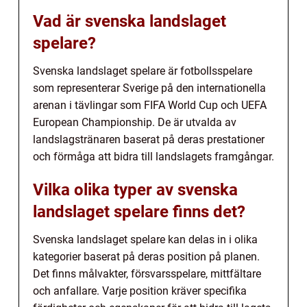
Vad är svenska landslaget
spelare?
Svenska landslaget spelare är fotbollsspelare
som representerar Sverige på den internationella
arenan i tävlingar som FIFA World Cup och UEFA
European Championship. De är utvalda av
landslagstränaren baserat på deras prestationer
och förmåga att bidra till landslagets framgångar.
Vilka olika typer av svenska
landslaget spelare finns det?
Svenska landslaget spelare kan delas in i olika
kategorier baserat på deras position på planen.
Det finns målvakter, försvarsspelare, mittfältare
och anfallare. Varje position kräver specifika