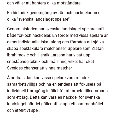
och väljer att hantera olika motståndare.
En historisk genomgång av för- och nackdelar med
olika ”svenska landslaget spelare”
Genom historien har svenska landslaget spelare haft
både för- och nackdelar. En fördel med vissa spelare är
deras individualistiska talang och förmåga att själva
skapa spektakulära målchanser. Spelare som Zlatan
Ibrahimović och Henrik Larsson har visat upp
enastående teknik och målsinne, vilket har ökat
Sveriges chanser att vinna matcher.
Å andra sidan kan vissa spelare vara mindre
samarbetsvilliga och ha en tendens att fokusera på
individuell framgång istället för att arbeta tillsammans
som ett lag. Detta kan vara en nackdel för svenska
landslaget när det gäller att skapa ett sammanhållet
och effektivt spel.