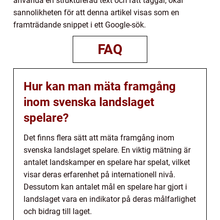
använda en strukturerad text och rätt taggar, ökar
sannolikheten för att denna artikel visas som en
framträdande snippet i ett Google-sök.
FAQ
Hur kan man mäta framgång
inom svenska landslaget
spelare?
Det finns flera sätt att mäta framgång inom
svenska landslaget spelare. En viktig mätning är
antalet landskamper en spelare har spelat, vilket
visar deras erfarenhet på internationell nivå.
Dessutom kan antalet mål en spelare har gjort i
landslaget vara en indikator på deras målfarlighet
och bidrag till laget.