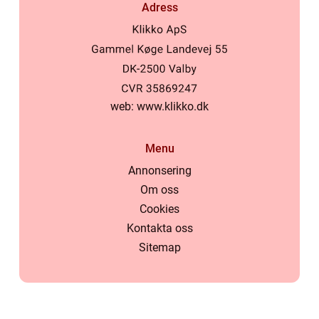
Adress
web:
www.klikko.dk
Menu
Annonsering
Om oss
Cookies
Kontakta oss
Sitemap