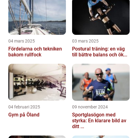
04 mars 2025
03 mars 2025
Fördelarna och tekniken
Postural träning: en väg
bakom rullfock
till bättre balans och ök...
04 februari 2025
09 november 2024
Gym på Öland
Sportglasögon med
styrka: En klarare bild av
ditt ...