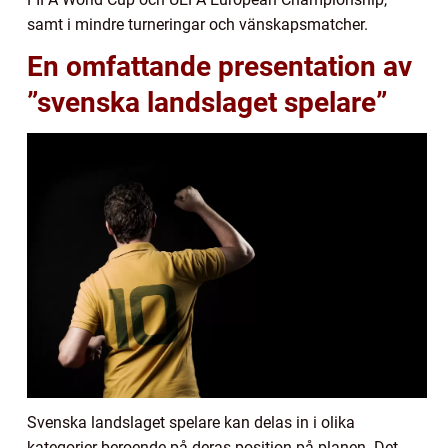
samt i mindre turneringar och vänskapsmatcher.
En omfattande presentation av
”svenska landslaget spelare”
Svenska landslaget spelare kan delas in i olika
kategorier beroende på deras position på planen. Det