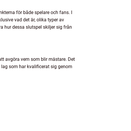
kterna för både spelare och fans. I
usive vad det är, olika typer av
 hur dessa slutspel skiljer sig från
att avgöra vem som blir mästare. Det
6 lag som har kvalificerat sig genom