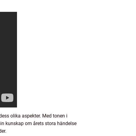
dess olika aspekter. Med tonen i
 sin kunskap om årets stora händelse
er.