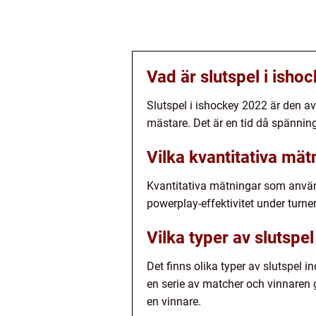
Vad är slutspel i isho
Slutspel i ishockey 2022 är den a
mästare. Det är en tid då spänning
Vilka kvantitativa mä
Kvantitativa mätningar som använd
powerplay-effektivitet under turn
Vilka typer av slutspe
Det finns olika typer av slutspel 
en serie av matcher och vinnaren gå
en vinnare.