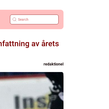
fattning av årets
redaktionel