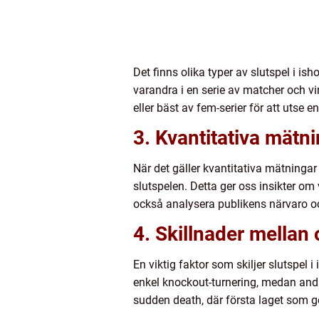
Det finns olika typer av slutspel i is
varandra i en serie av matcher och vi
eller bäst av fem-serier för att utse e
3. Kvantitativa mätni
När det gäller kvantitativa mätningar
slutspelen. Detta ger oss insikter om
också analysera publikens närvaro och
4. Skillnader mellan 
En viktig faktor som skiljer slutspel
enkel knockout-turnering, medan andr
sudden death, där första laget som g