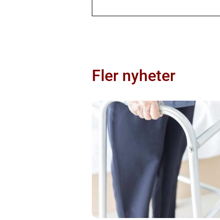
Fler nyheter