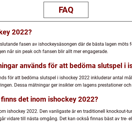
FAQ
ckey 2022?
vslutande fasen av ishockeysäsongen där de bästa lagen möts f
en når sin peak och fansen blir allt mer engagerade.
tningar används för att bedöma slutspel i
s för att bedöma slutspel i ishockey 2022 inkluderar antal mål,
eringen. Dessa mätningar ger insikter om lagens prestationer oc
l finns det inom ishockey 2022?
inom ishockey 2022. Den vanligaste är en traditionell knockout-tu
r vidare till nästa omgång. Det kan också finnas bäst av tre- ell