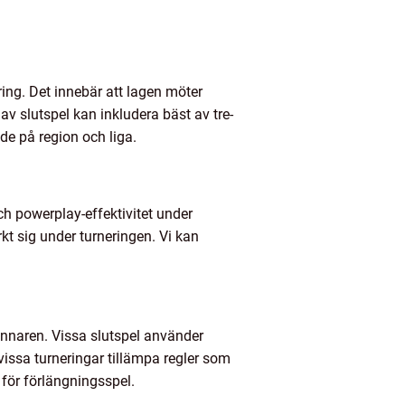
ring. Det innebär att lagen möter
av slutspel kan inkludera bäst av tre-
nde på region och liga.
ch powerplay-effektivitet under
kt sig under turneringen. Vi kan
vinnaren. Vissa slutspel använder
issa turneringar tillämpa regler som
för förlängningsspel.