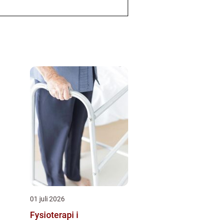
01 juli 2026
Fysioterapi i