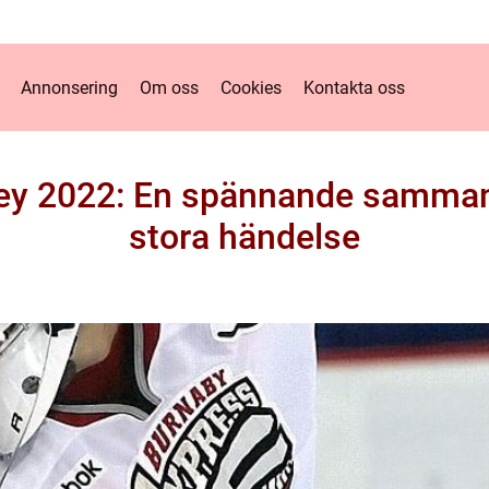
Annonsering
Om oss
Cookies
Kontakta oss
key 2022: En spännande samman
stora händelse