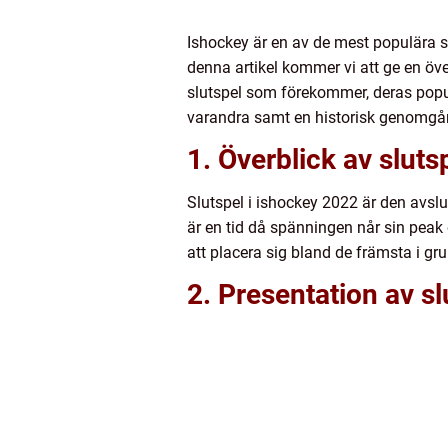
Ishockey är en av de mest populära s
denna artikel kommer vi att ge en öve
slutspel som förekommer, deras popula
varandra samt en historisk genomgån
1. Överblick av sluts
Slutspel i ishockey 2022 är den avs
är en tid då spänningen når sin peak 
att placera sig bland de främsta i gr
2. Presentation av s