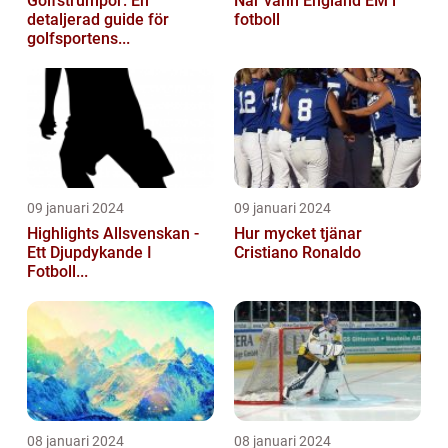
Golfstrumpor: En
När vann England EM i
detaljerad guide för
fotboll
golfsportens...
09 januari 2024
09 januari 2024
Highlights Allsvenskan -
Hur mycket tjänar
Ett Djupdykande I
Cristiano Ronaldo
Fotboll...
08 januari 2024
08 januari 2024