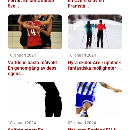
herrar: En omfattande
En Översikt av En
öve...
Framstå...
10 januari 2024
10 januari 2024
Världens bästa målvakt
Hyra skidor Åre - upptäck
En genomgång av dess
fantastiska möjligheter ...
egens...
10 januari 2024
09 januari 2024