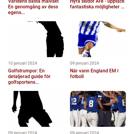
Världens bästa målvakt
Hyra skidor Åre - upptäck
En genomgång av dess
fantastiska möjligheter ...
egens...
10 januari 2024
09 januari 2024
Golfstrumpor: En
När vann England EM i
detaljerad guide för
fotboll
golfsportens...
09 januari 2024
09 januari 2024