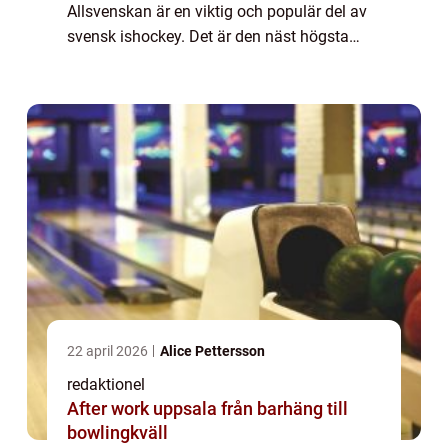
Allsvenskan är en viktig och populär del av
svensk ishockey. Det är den näst högsta
professionella ligan i Sverige och spelar en
avgörande roll för vilka lag som får chansen
att...
22 april 2026
Alice Pettersson
redaktionel
After work uppsala från barhäng till
bowlingkväll