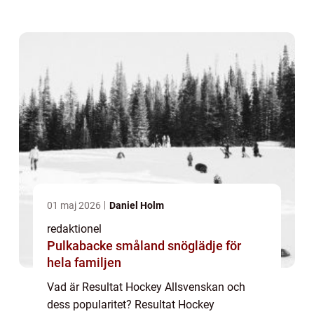
professionella ligan i Sverige och spelar en
avgörande roll för vilka lag som får chansen
att...
01 maj 2026
Daniel Holm
redaktionel
Pulkabacke småland snöglädje för
hela familjen
Vad är Resultat Hockey Allsvenskan och
dess popularitet? Resultat Hockey