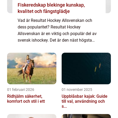
Fiskeredskap blekinge kunskap,
kvalitet och fångstglädje
Vad är Resultat Hockey Allsvenskan och
dess popularitet? Resultat Hockey
Allsvenskan är en viktig och populär del av
svensk ishockey. Det är den näst högsta
professionella ligan i Sverige och spelar en
avgörande roll för vilka lag som får chansen
att...
01 februari 2026
01 november 2025
Ridhjälm säkerhet,
Uppblåsbar kajak: Guide
komfort och stil i ett
till val, användning och
s...