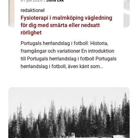
01 juli 2026
Julia Ekk
redaktionel
Fysioterapi i malmköping vägledning
för dig med smärta eller nedsatt
rörlighet
Portugals herrlandslag i fotboll: Historia,
framgångar och variationer En introduktion
till Portugals herrlandslag i fotboll Portugals
herrlandslag i fotboll, även känt som
”Selecção das Quinas” eller bara ”A
Seleção,” är land...