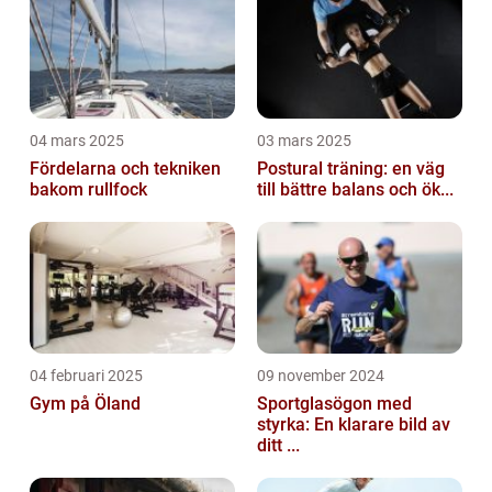
04 mars 2025
03 mars 2025
Fördelarna och tekniken
Postural träning: en väg
bakom rullfock
till bättre balans och ök...
04 februari 2025
09 november 2024
Gym på Öland
Sportglasögon med
styrka: En klarare bild av
ditt ...