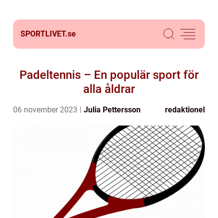
SPORTLIVET.
se
Padeltennis – En populär sport för
alla åldrar
06 november 2023
Julia Pettersson
redaktionel