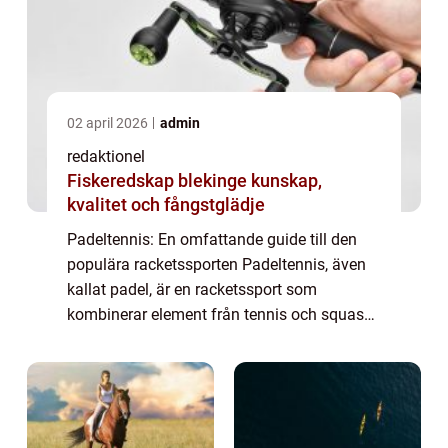
02 april 2026
admin
redaktionel
Fiskeredskap blekinge kunskap,
kvalitet och fångstglädje
Padeltennis: En omfattande guide till den
populära racketssporten Padeltennis, även
kallat padel, är en racketssport som
kombinerar element från tennis och squash.
Den spelas på en mindre bana med
glasväggar och har blivit en mycket populär
sport öve...