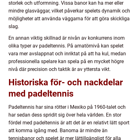
storlek och utformning. Vissa banor kan ha mer eller
mindre glasväggar, vilket påverkar spelets dynamik och
möjligheter att använda väggarna för att göra skickliga
slag.
En annan viktig skillnad är nivån av konkurrens inom
olika typer av padeltennis. På amatörnivå kan spelet
vara mer avslappnat och inriktat på att ha kul, medan
professionella spelare kan spela på en mycket högre
nivå där precision och taktik är av yttersta vikt.
Historiska för- och nackdelar
med padeltennis
Padeltennis har sina rötter i Mexiko på 1960-talet och
har sedan dess spridit sig över hela världen. En stor
fördel med padeltennis är att det är en relativt lätt sport
att komma igång med. Banorna är mindre än
tennisbanor och spelet är mer lättillgängligt för alla