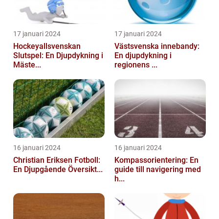
17 januari 2024
17 januari 2024
Hockeyallsvenskan
Västsvenska innebandy:
Slutspel: En Djupdykning i
En djupdykning i
Mäste...
regionens ...
16 januari 2024
16 januari 2024
Christian Eriksen Fotboll:
Kompassorientering: En
En Djupgående Översikt...
guide till navigering med
h...