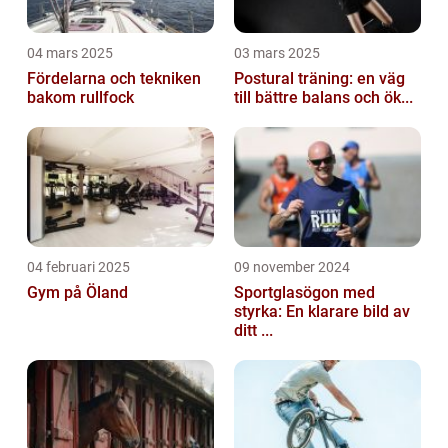
04 mars 2025
03 mars 2025
Fördelarna och tekniken
Postural träning: en väg
bakom rullfock
till bättre balans och ök...
04 februari 2025
09 november 2024
Gym på Öland
Sportglasögon med
styrka: En klarare bild av
ditt ...