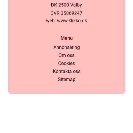
web:
www.klikko.dk
Menu
Annonsering
Om oss
Cookies
Kontakta oss
Sitemap