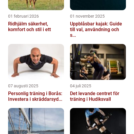
01 februari 2026
01 november 2025
Ridhjälm säkerhet,
Uppblåsbar kajak: Guide
komfort och stil i ett
till val, användning och
s...
07 augusti 2025
04 juli 2025
Personlig träning i Borås:
Det levande centret för
Investera i skräddarsyd...
träning i Hudiksvall