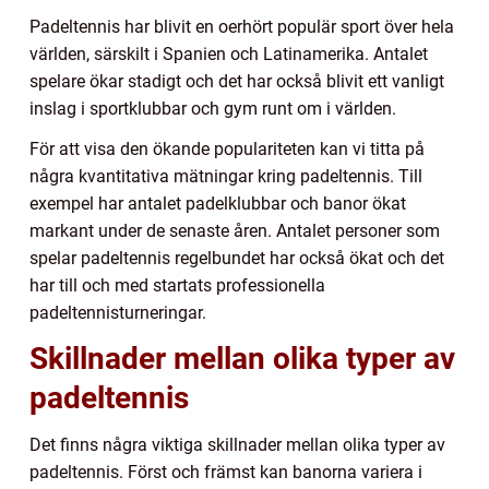
Padeltennis har blivit en oerhört populär sport över hela
världen, särskilt i Spanien och Latinamerika. Antalet
spelare ökar stadigt och det har också blivit ett vanligt
inslag i sportklubbar och gym runt om i världen.
För att visa den ökande populariteten kan vi titta på
några kvantitativa mätningar kring padeltennis. Till
exempel har antalet padelklubbar och banor ökat
markant under de senaste åren. Antalet personer som
spelar padeltennis regelbundet har också ökat och det
har till och med startats professionella
padeltennisturneringar.
Skillnader mellan olika typer av
padeltennis
Det finns några viktiga skillnader mellan olika typer av
padeltennis. Först och främst kan banorna variera i