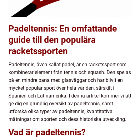
Padeltennis: En omfattande
guide till den populära
racketssporten
Padeltennis, även kallat padel, är en racketssport som
kombinerar element från tennis och squash. Den spelas
på en mindre bana med glasväggar och har blivit en
mycket populär sport över hela världen, särskilt i
Spanien och Latinamerika. I denna artikel kommer vi att
ge dig en grundlig översikt av padeltennis, samt
utforska olika typer av padeltennis, kvantitativa
mätningar om sporten och dess historiska utveckling.
Vad är padeltennis?