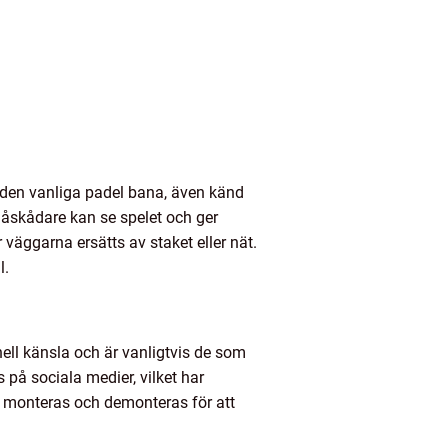
r den vanliga padel bana, även känd
t åskådare kan se spelet och ger
väggarna ersätts av staket eller nät.
l.
nell känsla och är vanligtvis de som
på sociala medier, vilket har
n monteras och demonteras för att