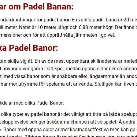
gar om Padel Banan:
andardmätningar för padel banor. En vanlig padel bana är 20 me
llimeter. Nätet är 10 meter långt och 0,88 meter högt. Det finns
imensioner och för att upprätthålla jämnheten i golvet.
ika Padel Banor:
 kan skilja sig åt. En av de mest uppenbara skillnaderna är mate
t använda väggarna i sitt spel, medan öppna sidor ger en annan 
t, med vissa banor som är snabbare eller långsammare än andra.
ar mer utrymme för spelarna att använda. Slutligen kan även d
kdelar med olika Padel Banor:
 olika typer av padel banor är det viktigt att titta på både spel
elupplevelse och ger åskådarna chansen att se spelet. Å andra 
. Banor med öppna sidor är mer kostnadseffektiva men kan ge 