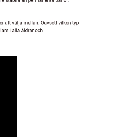
dre stabila än permanenta banor.
r att välja mellan. Oavsett vilken typ
re i alla åldrar och