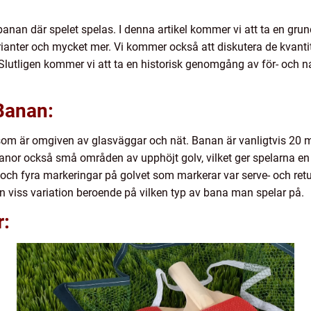
 banan där spelet spelas. I denna artikel kommer vi att ta en gru
varianter och mycket mer. Vi kommer också att diskutera de kvan
. Slutligen kommer vi att ta en historisk genomgång av för- och 
Banan:
som är omgiven av glasväggar och nät. Banan är vanligtvis 20 me
banor också små områden av upphöjt golv, vilket ger spelarna en
och fyra markeringar på golvet som markerar var serve- och retur
 en viss variation beroende på vilken typ av bana man spelar på.
r: