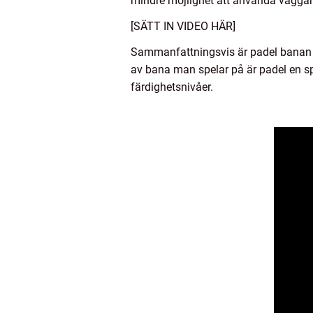
mindre möjlighet att använda väggarn
[SÄTT IN VIDEO HÄR]
Sammanfattningsvis är padel banan en 
av bana man spelar på är padel en sp
färdighetsnivåer.