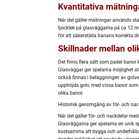
Kvantitativa mätnin
När det gäller mätningar används st
tjocklek på glasväggarna på ca 12 mi
för att säkerställa banans korrekta d
Skillnader mellan ol
Det finns flera sätt som padel banor
Glasväggar ger spelarna möjlighet at
också finnas i beläggningen av golve
upphöjda golv, med vissa banor som h
olika banor.
Historisk genomgång av för- och nac
När det gäller för- och nackdelar med
Glasväggarna ger spelarna en unik sp
kostsamma att bygga och underhålla