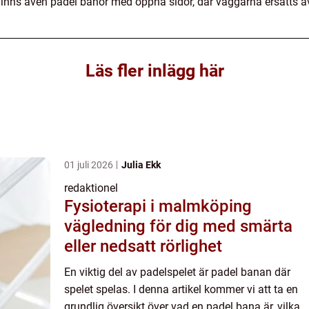
finns även padel banor med öppna sidor, där väggarna ersätts av 
Läs fler inlägg här
01 juli 2026
Julia Ekk
redaktionel
Fysioterapi i malmköping
vägledning för dig med smärta
eller nedsatt rörlighet
En viktig del av padelspelet är padel banan där
spelet spelas. I denna artikel kommer vi att ta en
grundlig översikt över vad en padel bana är, vilka