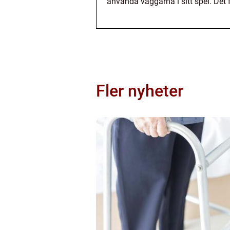
använda väggarna i sitt spel. Det 
Fler nyheter