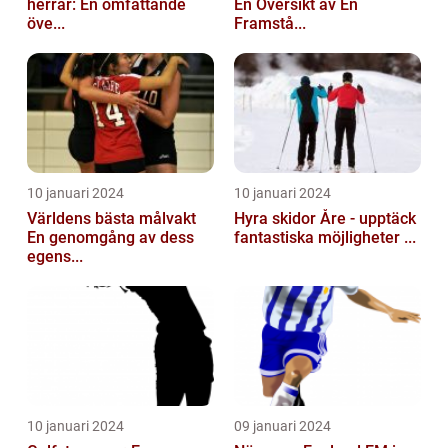
herrar: En omfattande
En Översikt av En
öve...
Framstå...
10 januari 2024
10 januari 2024
Världens bästa målvakt
Hyra skidor Åre - upptäck
En genomgång av dess
fantastiska möjligheter ...
egens...
10 januari 2024
09 januari 2024