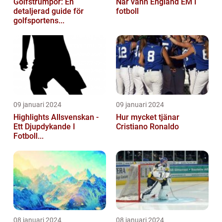
Golfstrumpor: En
När vann England EM i
detaljerad guide för
fotboll
golfsportens...
09 januari 2024
09 januari 2024
Highlights Allsvenskan -
Hur mycket tjänar
Ett Djupdykande I
Cristiano Ronaldo
Fotboll...
08 januari 2024
08 januari 2024