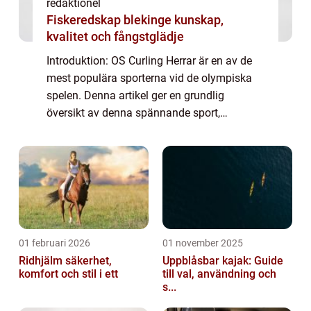
redaktionel
Fiskeredskap blekinge kunskap,
kvalitet och fångstglädje
Introduktion: OS Curling Herrar är en av de
mest populära sporterna vid de olympiska
spelen. Denna artikel ger en grundlig
översikt av denna spännande sport,
inklusive vad den handlar om, olika typer av
curling och dess popularitet. Vi kommer
också a...
01 februari 2026
01 november 2025
Ridhjälm säkerhet,
Uppblåsbar kajak: Guide
komfort och stil i ett
till val, användning och
s...