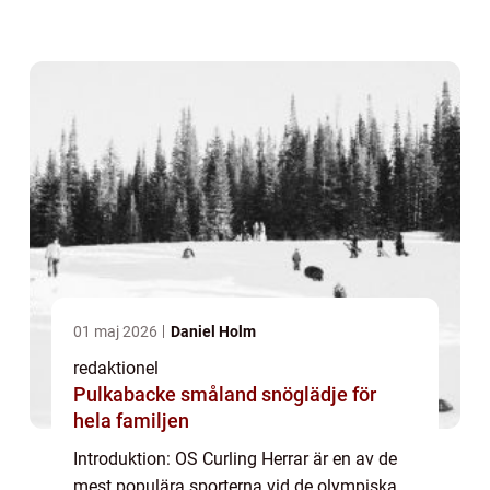
inklusive vad den handlar om, olika typer av
curling och dess popularitet. Vi kommer
också a...
01 maj 2026
Daniel Holm
redaktionel
Pulkabacke småland snöglädje för
hela familjen
Introduktion: OS Curling Herrar är en av de
mest populära sporterna vid de olympiska