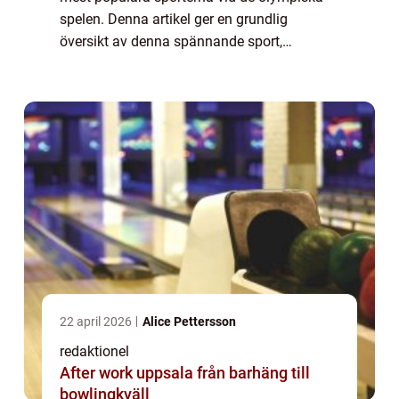
spelen. Denna artikel ger en grundlig
översikt av denna spännande sport,
inklusive vad den handlar om, olika typer av
curling och dess popularitet. Vi kommer
också a...
22 april 2026
Alice Pettersson
redaktionel
After work uppsala från barhäng till
bowlingkväll