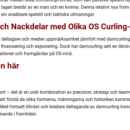
r lagen består av en man och en kvinna. Denna relativt nya form 
 sin snabbare spelstil och taktiska utmaningar.
och Nackdelar med Olika OS Curling
fler deltagare och medier uppmärksamhet jämfört med damcurling. D
 finansiering och exponering. Dock har damcurling sett en ökning 
tationer och framgåndar på OS-nivå.
on här
port – det är en unik kombination av precision, strategi och tea
att förstå de olika formerna, mätningarna och historiken komm
 Med fortsatt tillväxt och bredare deltagande av damcurling kom
ande i framtiden.