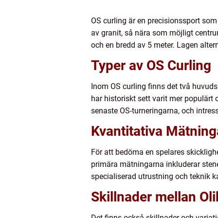
OS curling är en precisionssport som 
av granit, så nära som möjligt cent
och en bredd av 5 meter. Lagen altern
Typer av OS Curling
Inom OS curling finns det två huvudsa
har historiskt sett varit mer popul
senaste OS-turneringarna, och intres
Kvantitativa Mätning
För att bedöma en spelares skicklighe
primära mätningarna inkluderar stene
specialiserad utrustning och teknik ka
Skillnader mellan Ol
Det finns också skillnader och varia