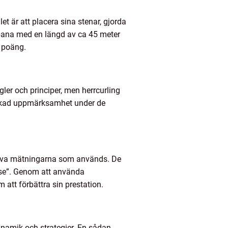
et är att placera sina stenar, gjorda
sbana med en längd av ca 45 meter
a poäng.
ler och principer, men herrcurling
t ökad uppmärksamhet under de
itativa mätningarna som används. De
use”. Genom att använda
m att förbättra sin prestation.
ynamik och strategier. En sådan