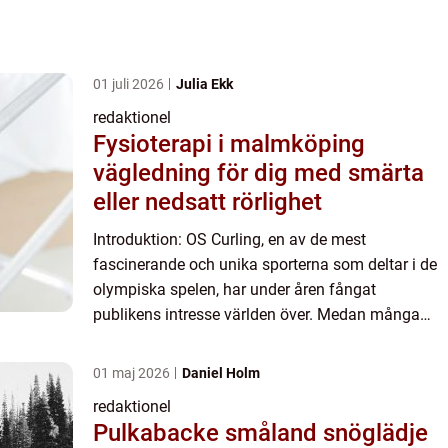
01 juli 2026
Julia Ekk
redaktionel
Fysioterapi i malmköping
vägledning för dig med smärta
eller nedsatt rörlighet
Introduktion: OS Curling, en av de mest
fascinerande och unika sporterna som deltar i de
olympiska spelen, har under åren fångat
publikens intresse världen över. Medan många
kanske har sett curling på TV under vinter-OS, kan
det vara svårt att förstå...
01 maj 2026
Daniel Holm
redaktionel
Pulkabacke småland snöglädje