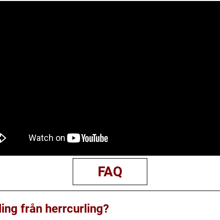
FAQ
ling från herrcurling?