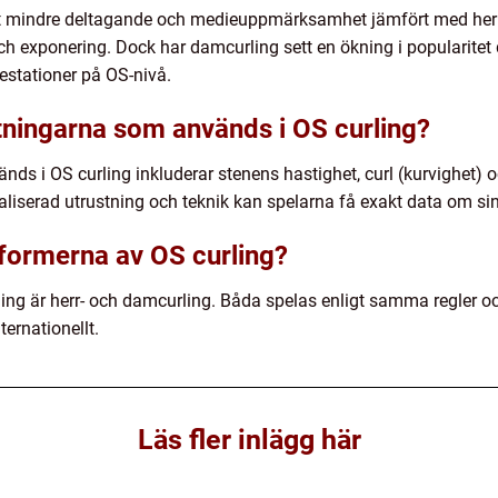
ft mindre deltagande och medieuppmärksamhet jämfört med herrcur
 och exponering. Dock har damcurling sett en ökning i popularite
estationer på OS-nivå.
ningarna som används i OS curling?
s i OS curling inkluderar stenens hastighet, curl (kurvighet) 
liserad utrustning och teknik kan spelarna få exakt data om sin
 formerna av OS curling?
ing är herr- och damcurling. Båda spelas enligt samma regler oc
ternationellt.
Läs fler inlägg här