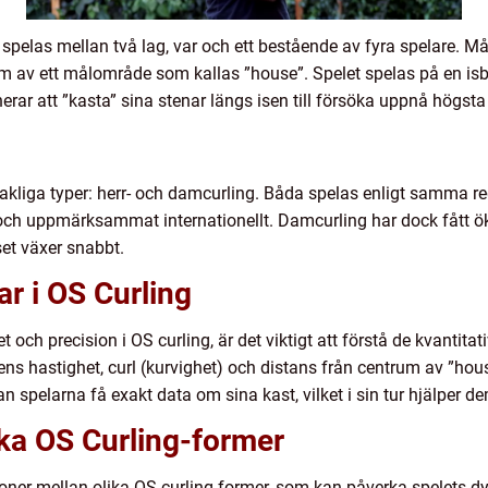
spelas mellan två lag, var och ett bestående av fyra spelare. Mål
rum av ett målområde som kallas ”house”. Spelet spelas på en i
erar att ”kasta” sina stenar längs isen till försöka uppnå högst
kliga typer: herr- och damcurling. Båda spelas enligt samma reg
ärt och uppmärksammat internationellt. Damcurling har dock fåt
set växer snabbt.
ar i OS Curling
t och precision i OS curling, är det viktigt att förstå de kvant
ns hastighet, curl (kurvighet) och distans från centrum av ”ho
n spelarna få exakt data om sina kast, vilket i sin tur hjälper de
ika OS Curling-former
tioner mellan olika OS-curling-former, som kan påverka spelets d