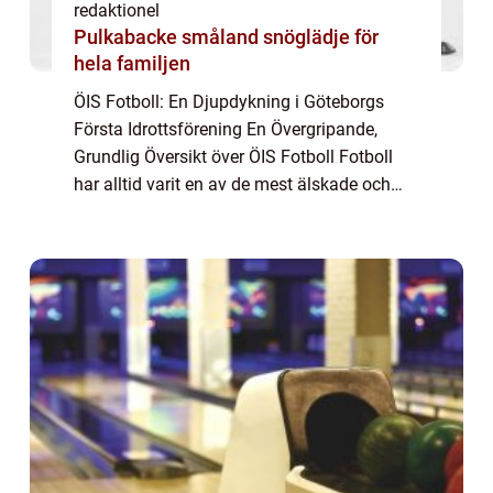
redaktionel
Pulkabacke småland snöglädje för
hela familjen
ÖIS Fotboll: En Djupdykning i Göteborgs
Första Idrottsförening En Övergripande,
Grundlig Översikt över ÖIS Fotboll Fotboll
har alltid varit en av de mest älskade och
populära sporterna i Sverige, och en av de
klubbar som har spelat en framträdande ro...