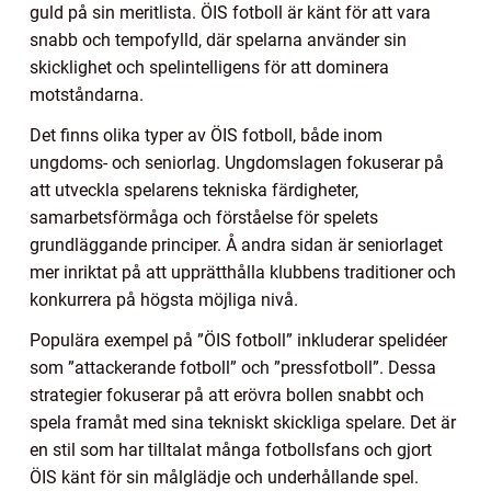
guld på sin meritlista. ÖIS fotboll är känt för att vara
snabb och tempofylld, där spelarna använder sin
skicklighet och spelintelligens för att dominera
motståndarna.
Det finns olika typer av ÖIS fotboll, både inom
ungdoms- och seniorlag. Ungdomslagen fokuserar på
att utveckla spelarens tekniska färdigheter,
samarbetsförmåga och förståelse för spelets
grundläggande principer. Å andra sidan är seniorlaget
mer inriktat på att upprätthålla klubbens traditioner och
konkurrera på högsta möjliga nivå.
Populära exempel på ”ÖIS fotboll” inkluderar spelidéer
som ”attackerande fotboll” och ”pressfotboll”. Dessa
strategier fokuserar på att erövra bollen snabbt och
spela framåt med sina tekniskt skickliga spelare. Det är
en stil som har tilltalat många fotbollsfans och gjort
ÖIS känt för sin målglädje och underhållande spel.