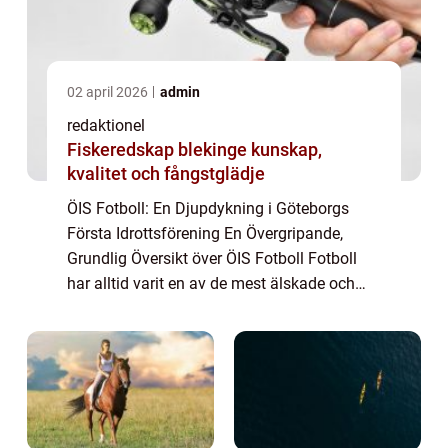
02 april 2026
admin
redaktionel
Fiskeredskap blekinge kunskap,
kvalitet och fångstglädje
ÖIS Fotboll: En Djupdykning i Göteborgs
Första Idrottsförening En Övergripande,
Grundlig Översikt över ÖIS Fotboll Fotboll
har alltid varit en av de mest älskade och
populära sporterna i Sverige, och en av de
klubbar som har spelat en framträdande ro...