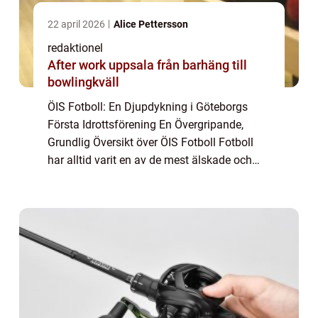
22 april 2026
Alice Pettersson
redaktionel
After work uppsala från barhäng till
bowlingkväll
ÖIS Fotboll: En Djupdykning i Göteborgs
Första Idrottsförening En Övergripande,
Grundlig Översikt över ÖIS Fotboll Fotboll
har alltid varit en av de mest älskade och
populära sporterna i Sverige, och en av de
klubbar som har spelat en framträdande ro...