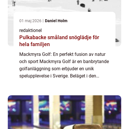
01 maj 2026
Daniel Holm
redaktionel
Pulkabacke småland snöglädje för
hela familjen
Mackmyra Golf: En perfekt fusion av natur
och sport Mackmyra Golf är en banbrytande
golfanläggning som erbjuder en unik
spelupplevelse i Sverige. Beläget i den
vackra staden Gävle, är Mackmyra Golf
omgivet av storslagen natur och ger spelare
en chans...