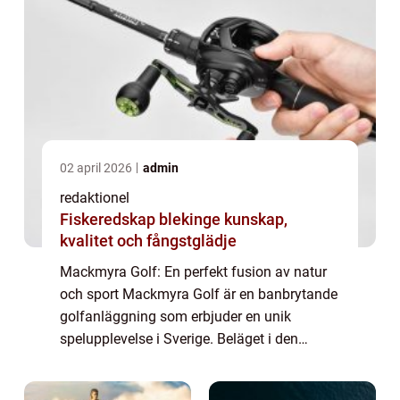
02 april 2026
admin
redaktionel
Fiskeredskap blekinge kunskap,
kvalitet och fångstglädje
Mackmyra Golf: En perfekt fusion av natur
och sport Mackmyra Golf är en banbrytande
golfanläggning som erbjuder en unik
spelupplevelse i Sverige. Beläget i den
vackra staden Gävle, är Mackmyra Golf
omgivet av storslagen natur och ger spelare