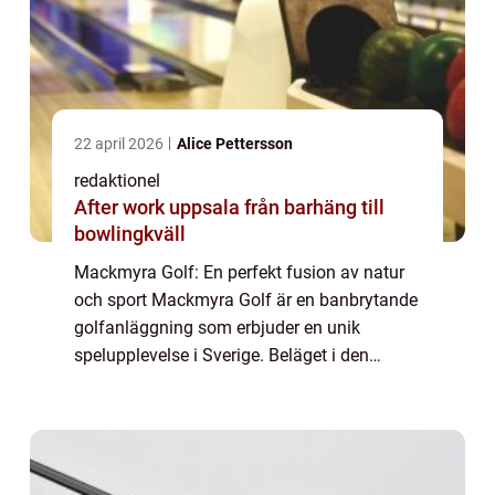
22 april 2026
Alice Pettersson
redaktionel
After work uppsala från barhäng till
bowlingkväll
Mackmyra Golf: En perfekt fusion av natur
och sport Mackmyra Golf är en banbrytande
golfanläggning som erbjuder en unik
spelupplevelse i Sverige. Beläget i den
vackra staden Gävle, är Mackmyra Golf
omgivet av storslagen natur och ger spelare
en chans...