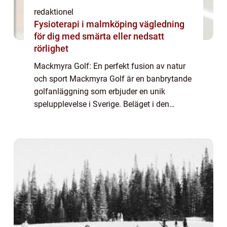
redaktionel
Fysioterapi i malmköping vägledning
för dig med smärta eller nedsatt
rörlighet
Mackmyra Golf: En perfekt fusion av natur
och sport Mackmyra Golf är en banbrytande
golfanläggning som erbjuder en unik
spelupplevelse i Sverige. Beläget i den
vackra staden Gävle, är Mackmyra Golf
omgivet av storslagen natur och ger spelare
en chans...