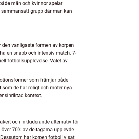
r både män och kvinnor spelar
l en sammansatt grupp där man kan
r den vanligaste formen av korpen
l ha en snabb och intensiv match. 7-
ell fotbollsupplevelse. Valet av
r motionsformer som främjar både
gt som de har roligt och möter nya
ensinriktad kontext.
säkert och inkluderande alternativ för
tt över 70% av deltagarna upplevde
 Dessutom har korpen fotboll visat