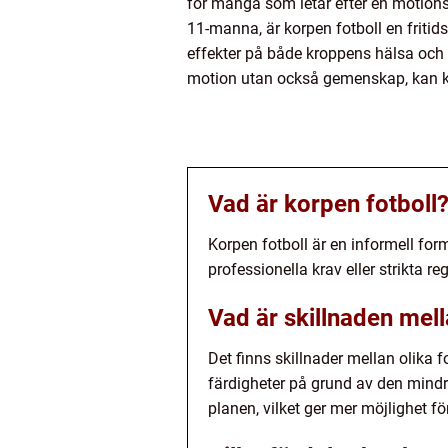
för många som letar efter en motion
11-manna, är korpen fotboll en fritid
effekter på både kroppens hälsa och d
motion utan också gemenskap, kan korp
Vad är korpen fotboll
Korpen fotboll är en informell for
professionella krav eller strikta 
Vad är skillnaden mell
Det finns skillnader mellan olika 
färdigheter på grund av den mind
planen, vilket ger mer möjlighet fö