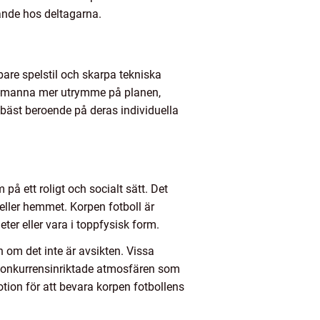
ande hos deltagarna.
bare spelstil och skarpa tekniska
11-manna mer utrymme på planen,
 bäst beroende på deras individuella
på ett roligt och socialt sätt. Det
ller hemmet. Korpen fotboll är
eter eller vara i toppfysisk form.
n om det inte är avsikten. Vissa
e-konkurrensinriktade atmosfären som
otion för att bevara korpen fotbollens