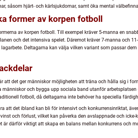
omar, såsom hjärt- och kärlsjukdomar, samt öka mental välbefinn
ka former av korpen fotboll
formerna av korpen fotboll. Till exempel kräver 5-manna en snab
planen och det intensiva spelet. Däremot kräver 7-manna och 
ch lagarbete. Deltagarna kan välja vilken variant som passar dem
nackdelar
 att det ger människor möjligheten att träna och hålla sig i form 
a människor och bygga upp sociala band utanför arbetsplatsen e
ditionell fotboll, då deltagarna inte behöver ha speciella färdigh
 att det ibland kan bli för intensivt och konkurrensinriktat, äve
 i vinst och förlust, vilket kan påverka den avslappnade och ick
Det är därför viktigt att skapa en balans mellan konkurrens och m