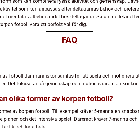
sform som kan kombinera fysisk aktivitet och gemenskap. Oavse
saktivitet som kan anpassas efter deltagarnas behov och preferen
et mentala välbefinnandet hos deltagarna. Så om du letar efter 
en fotboll vara ett perfekt val för dig.
FAQ
?
m av fotboll där människor samlas för att spela och motionera ut
regler. Det fokuserar på gemenskap och motion snarare än konkur
an olika former av korpen fotboll?
former av korpen fotboll. Till exempel kräver 5-manna en snabbar
re planen och det intensiva spelet. Däremot kräver 7-manna o
r taktik och lagarbete.