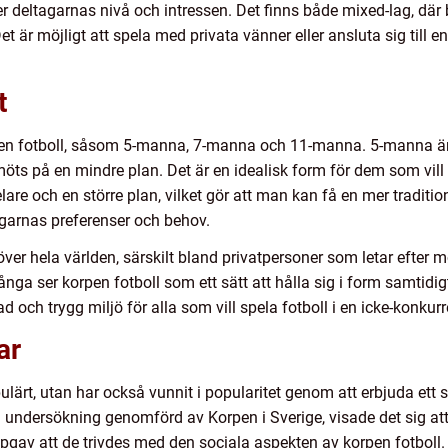
er deltagarnas nivå och intressen. Det finns både mixed-lag, dä
et är möjligt att spela med privata vänner eller ansluta sig til
t
korpen fotboll, såsom 5-manna, 7-manna och 11-manna. 5-manna ä
 möts på en mindre plan. Det är en idealisk form för dem som vil
 och en större plan, vilket gör att man kan få en mer tradition
agarnas preferenser och behov.
t över hela världen, särskilt bland privatpersoner som letar efte
ånga ser korpen fotboll som ett sätt att hålla sig i form samtidi
 och trygg miljö för alla som vill spela fotboll i en icke-konkurr
ar
pulärt, utan har också vunnit i popularitet genom att erbjuda ett 
 en undersökning genomförd av Korpen i Sverige, visade det sig a
ppgav att de trivdes med den sociala aspekten av korpen fotboll.