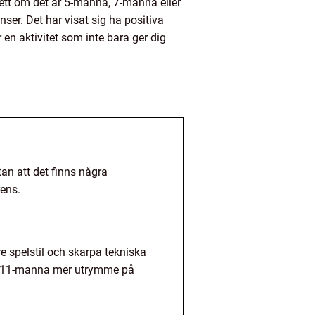
tt om det är 5-manna, 7-manna eller
ser. Det har visat sig ha positiva
en aktivitet som inte bara ger dig
an att det finns några
rens.
e spelstil och skarpa tekniska
ch 11-manna mer utrymme på