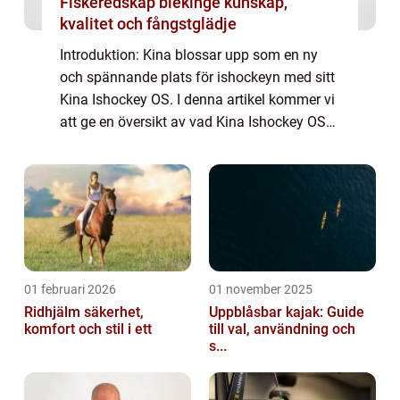
Fiskeredskap blekinge kunskap,
kvalitet och fångstglädje
Introduktion: Kina blossar upp som en ny
och spännande plats för ishockeyn med sitt
Kina Ishockey OS. I denna artikel kommer vi
att ge en översikt av vad Kina Ishockey OS
är, olika typer av ishockey OS i Kina,
kvantitativa mätningar, skillnader mella...
01 februari 2026
01 november 2025
Ridhjälm säkerhet,
Uppblåsbar kajak: Guide
komfort och stil i ett
till val, användning och
s...