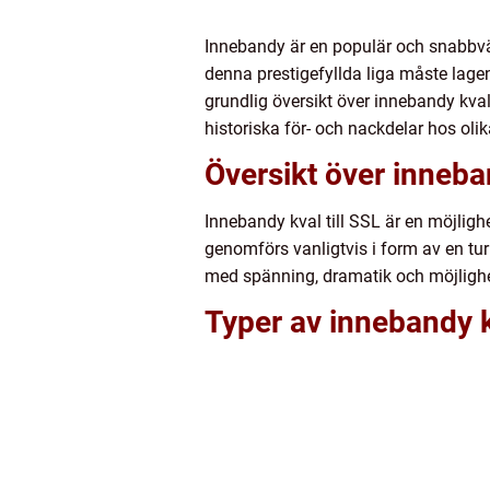
Innebandy är en populär och snabbväx
denna prestigefyllda liga måste lage
grundlig översikt över innebandy kval 
historiska för- och nackdelar hos oli
Översikt över inneban
Innebandy kval till SSL är en möjlighet
genomförs vanligtvis i form av en turne
med spänning, dramatik och möjlighet
Typer av innebandy kv