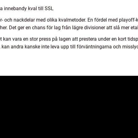
ka innebandy kval till SSL
 för- och nackdelar med olika kvalmetoder. En fördel med playof
r. Det ger en chans för lag från lägre divisioner att slå mer et
t kan vara en stor press på lagen att prestera under en kort tid
p, kan andra kanske inte leva upp till förväntningarna och missl