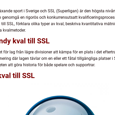
ande sport i Sverige och SSL (Superligan) är den högsta nivån 
n genomgå en rigorös och konkurrensutsatt kvalificeringsprocess.
till SSL, förklara olika typer av kval, beskriva kvantitativa mätn
ka kvalmetoder.
dy kval till SSL
 för lag från lägre divisioner att kämpa för en plats i det eftertr
ring där lagen tävlar om en eller ett fåtal tillgängliga platser i 
en att göra historia för både spelare och supportrar.
al till SSL