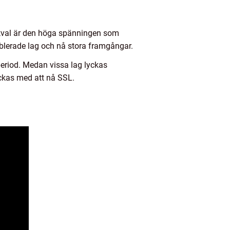
f-kval är den höga spänningen som
ablerade lag och nå stora framgångar.
speriod. Medan vissa lag lyckas
yckas med att nå SSL.