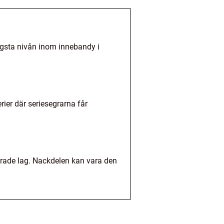
högsta nivån inom innebandy i
rier där seriesegrarna får
erade lag. Nackdelen kan vara den