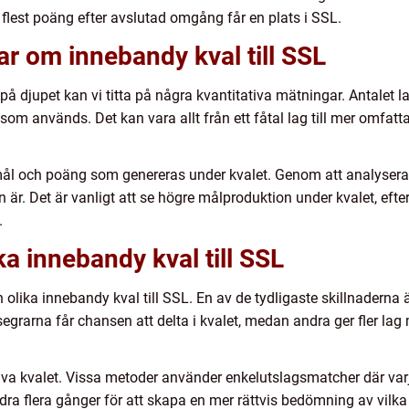
r flest poäng efter avslutad omgång får en plats i SSL.
ar om innebandy kval till SSL
 på djupet kan vi titta på några kvantitativa mätningar. Antalet l
om används. Det kan vara allt från ett fåtal lag till mer omfatt
 mål och poäng som genereras under kvalet. Genom att analysera 
n är. Det är vanligt att se högre målproduktion under kvalet, eft
.
ka innebandy kval till SSL
 olika innebandy kval till SSL. En av de tydligaste skillnaderna 
egrarna får chansen att delta i kvalet, medan andra ger fler lag
jälva kvalet. Vissa metoder använder enkelutslagsmatcher där v
ndra flera gånger för att skapa en mer rättvis bedömning av vilka 