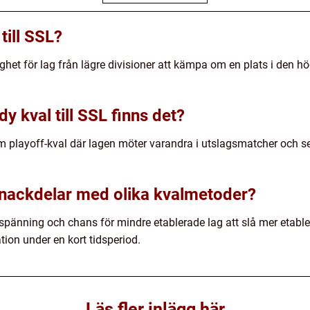
till SSL?
ighet för lag från lägre divisioner att kämpa om en plats i den 
y kval till SSL finns det?
om playoff-kval där lagen möter varandra i utslagsmatcher och se
 nackdelar med olika kvalmetoder?
 spänning och chans för mindre etablerade lag att slå mer etabl
tion under en kort tidsperiod.
Läs fler inlägg här