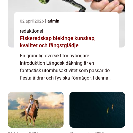
02 april 2026
admin
redaktionel
Fiskeredskap blekinge kunskap,
kvalitet och fångstglädje
En grundlig översikt för nybörjare
Introduktion Längdskidåkning är en
fantastisk utomhusaktivitet som passar de
flesta åldrar och fysiska förmågor. I denna
artikel kommer vi att ge dig en omfattande
översikt av hur man åker längdskidor,
inklusive oli...