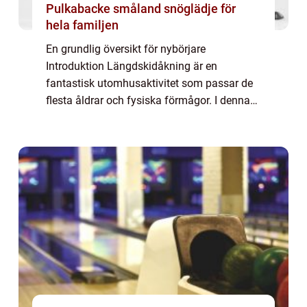
Pulkabacke småland snöglädje för
hela familjen
En grundlig översikt för nybörjare
Introduktion Längdskidåkning är en
fantastisk utomhusaktivitet som passar de
flesta åldrar och fysiska förmågor. I denna
artikel kommer vi att ge dig en omfattande
översikt av hur man åker längdskidor,
inklusive oli...