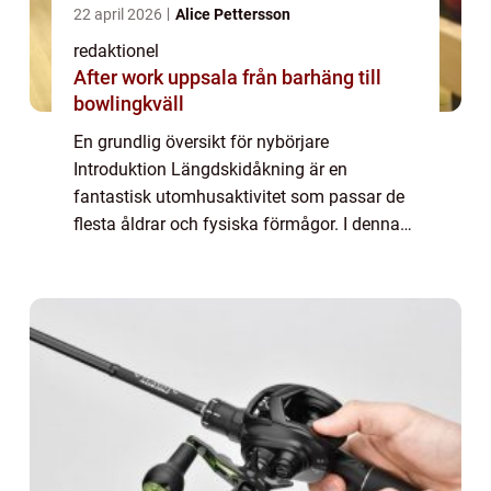
22 april 2026
Alice Pettersson
redaktionel
After work uppsala från barhäng till
bowlingkväll
En grundlig översikt för nybörjare
Introduktion Längdskidåkning är en
fantastisk utomhusaktivitet som passar de
flesta åldrar och fysiska förmågor. I denna
artikel kommer vi att ge dig en omfattande
översikt av hur man åker längdskidor,
inklusive oli...