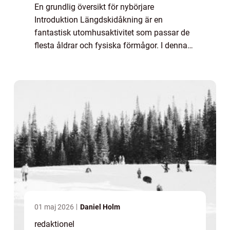
En grundlig översikt för nybörjare
Introduktion Längdskidåkning är en
fantastisk utomhusaktivitet som passar de
flesta åldrar och fysiska förmågor. I denna
artikel kommer vi att ge dig en omfattande
översikt av hur man åker längdskidor,
inklusive oli...
01 maj 2026
Daniel Holm
redaktionel