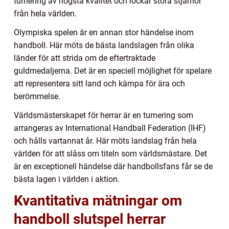
turnering av högsta kvalitet och lockar stora stjärnor
från hela världen.
Olympiska spelen är en annan stor händelse inom
handboll. Här möts de bästa landslagen från olika
länder för att strida om de eftertraktade
guldmedaljerna. Det är en speciell möjlighet för spelare
att representera sitt land och kämpa för ära och
berömmelse.
Världsmästerskapet för herrar är en turnering som
arrangeras av International Handball Federation (IHF)
och hålls vartannat år. Här möts landslag från hela
världen för att slåss om titeln som världsmästare. Det
är en exceptionell händelse där handbollsfans får se de
bästa lagen i världen i aktion.
Kvantitativa mätningar om
handboll slutspel herrar