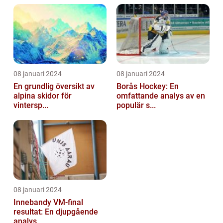
08 januari 2024
08 januari 2024
En grundlig översikt av
Borås Hockey: En
alpina skidor för
omfattande analys av en
vintersp...
populär s...
08 januari 2024
Innebandy VM-final
resultat: En djupgående
analys