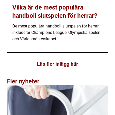
Vilka är de mest populära
handboll slutspelen för herrar?
De mest populära handboll slutspelen för herrar
inkluderar Champions League, Olympiska spelen
och Världsmästerskapet.
Läs fler inlägg här
Fler nyheter