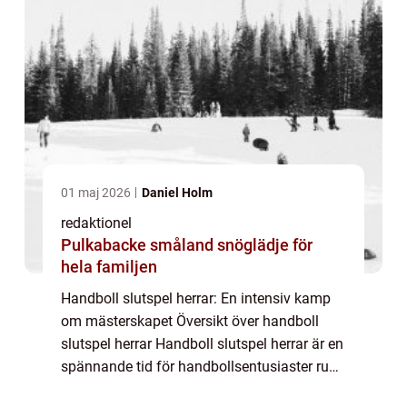
01 maj 2026
Daniel Holm
redaktionel
Pulkabacke småland snöglädje för
hela familjen
Handboll slutspel herrar: En intensiv kamp
om mästerskapet Översikt över handboll
slutspel herrar Handboll slutspel herrar är en
spännande tid för handbollsentusiaster runt
om i världen. Detta är den fas där de bästa