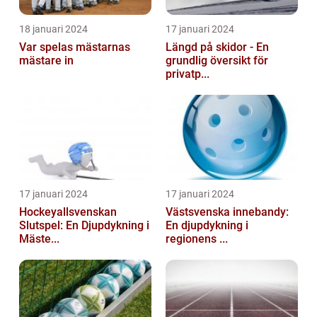
18 januari 2024
17 januari 2024
Var spelas mästarnas
Längd på skidor - En
mästare in
grundlig översikt för
privatp...
17 januari 2024
17 januari 2024
Hockeyallsvenskan
Västsvenska innebandy:
Slutspel: En Djupdykning i
En djupdykning i
Mäste...
regionens ...