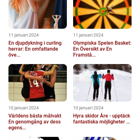
11 januari 2024
11 januari 2024
En djupdykning i curling
Olympiska Spelen Basket:
herrar: En omfattande
En Översikt av En
öve...
Framstå...
10 januari 2024
10 januari 2024
Världens bästa målvakt
Hyra skidor Åre - upptäck
En genomgång av dess
fantastiska möjligheter ...
egens...