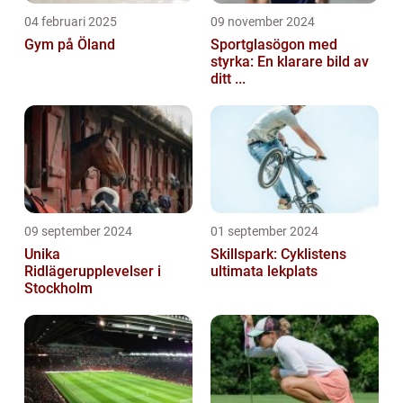
04 februari 2025
09 november 2024
Gym på Öland
Sportglasögon med
styrka: En klarare bild av
ditt ...
09 september 2024
01 september 2024
Unika
Skillspark: Cyklistens
Ridlägerupplevelser i
ultimata lekplats
Stockholm