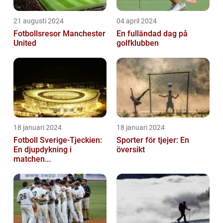
21 augusti 2024
04 april 2024
Fotbollsresor Manchester
En fulländad dag på
United
golfklubben
18 januari 2024
18 januari 2024
Fotboll Sverige-Tjeckien:
Sporter för tjejer: En
En djupdykning i
översikt
matchen...