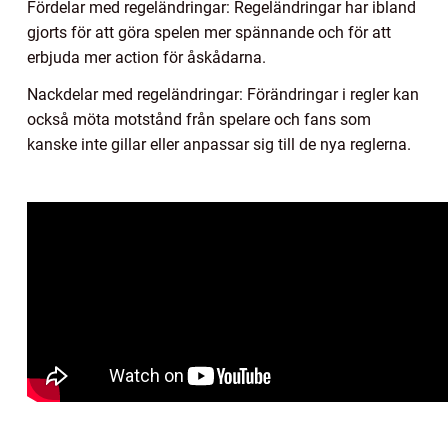
Fördelar med regeländringar: Regeländringar har ibland
gjorts för att göra spelen mer spännande och för att
erbjuda mer action för åskådarna.
Nackdelar med regeländringar: Förändringar i regler kan
också möta motstånd från spelare och fans som
kanske inte gillar eller anpassar sig till de nya reglerna.