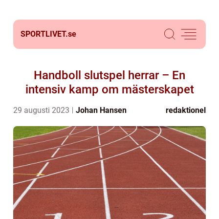
SPORTLIVET.
se
Handboll slutspel herrar – En
intensiv kamp om mästerskapet
29 augusti 2023
Johan Hansen
redaktionel