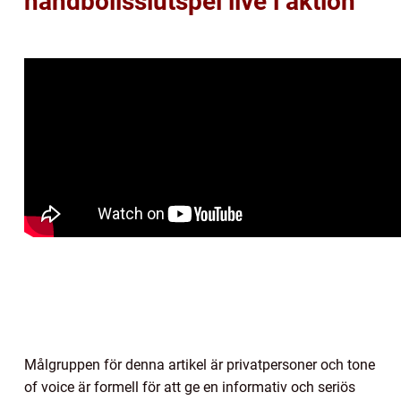
handbollsslutspel live i aktion
Målgruppen för denna artikel är privatpersoner och tone
of voice är formell för att ge en informativ och seriös