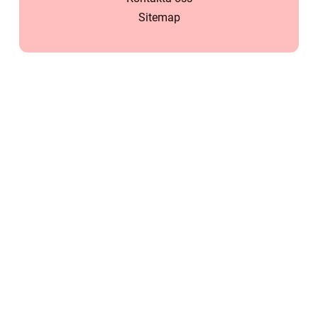
Sitemap