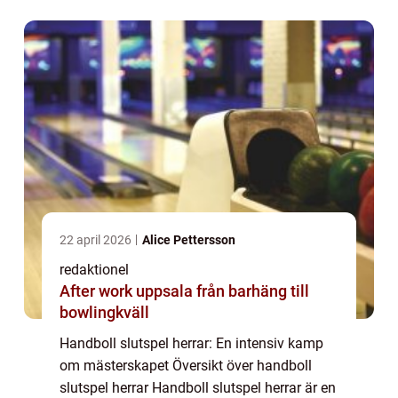
lagen möts för att avgöra vilket ...
22 april 2026
Alice Pettersson
redaktionel
After work uppsala från barhäng till
bowlingkväll
Handboll slutspel herrar: En intensiv kamp
om mästerskapet Översikt över handboll
slutspel herrar Handboll slutspel herrar är en