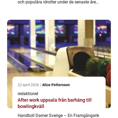
och populära idrotter under de senaste åren.
Särskilt handboll bland damer har fått stor
uppmärksamhet och har satt S...
22 april 2026
Alice Pettersson
redaktionel
After work uppsala från barhäng till
bowlingkväll
Handboll Damer Sverige – En Framgångsrik