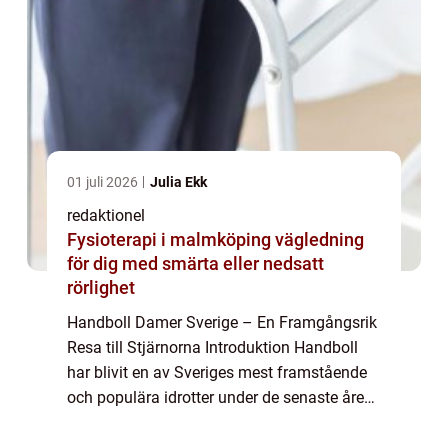
01 juli 2026
Julia Ekk
redaktionel
Fysioterapi i malmköping vägledning
för dig med smärta eller nedsatt
rörlighet
Handboll Damer Sverige – En Framgångsrik
Resa till Stjärnorna Introduktion Handboll
har blivit en av Sveriges mest framstående
och populära idrotter under de senaste åren.
Särskilt handboll bland damer har fått stor
uppmärksamhet och har satt S...