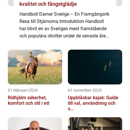
kvalitet och fångstglädje
Handboll Damer Sverige – En Framgångsrik
Resa till Stjärnorna Introduktion Handboll
har blivit en av Sveriges mest framstående
och populära idrotter under de senaste åren.
Särskilt handboll bland damer har fått stor
uppmärksamhet och har satt S...
01 februari 2026
01 november 2025
Ridhjälm säkerhet,
Uppblåsbar kajak: Guide
komfort och stil i ett
till val, användning och
s...