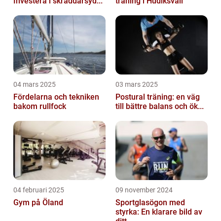
Investera i skräddarsyd...
träning i Hudiksvall
04 mars 2025
03 mars 2025
Fördelarna och tekniken
Postural träning: en väg
bakom rullfock
till bättre balans och ök...
04 februari 2025
09 november 2024
Gym på Öland
Sportglasögon med
styrka: En klarare bild av