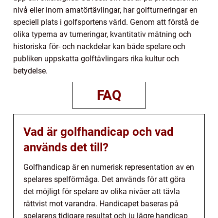
nivå eller inom amatörtävlingar, har golfturneringar en
speciell plats i golfsportens värld. Genom att förstå de
olika typerna av turneringar, kvantitativ mätning och
historiska för- och nackdelar kan både spelare och
publiken uppskatta golftävlingars rika kultur och
betydelse.
FAQ
Vad är golfhandicap och vad
används det till?
Golfhandicap är en numerisk representation av en
spelares spelförmåga. Det används för att göra
det möjligt för spelare av olika nivåer att tävla
rättvist mot varandra. Handicapet baseras på
spelarens tidigare resultat och ju lägre handicap