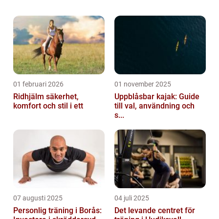
skicklighet. Dessa tävlingar äger rum på
professionell nivå och inom
amatörgrupperingar öve...
01 februari 2026
01 november 2025
Ridhjälm säkerhet,
Uppblåsbar kajak: Guide
komfort och stil i ett
till val, användning och
s...
07 augusti 2025
04 juli 2025
Personlig träning i Borås:
Det levande centret för