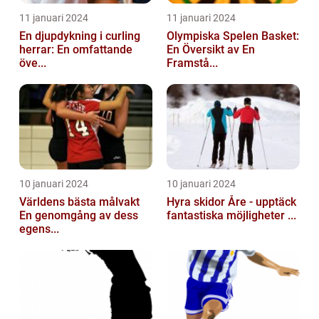
11 januari 2024
11 januari 2024
En djupdykning i curling
Olympiska Spelen Basket:
herrar: En omfattande
En Översikt av En
öve...
Framstå...
10 januari 2024
10 januari 2024
Världens bästa målvakt
Hyra skidor Åre - upptäck
En genomgång av dess
fantastiska möjligheter ...
egens...