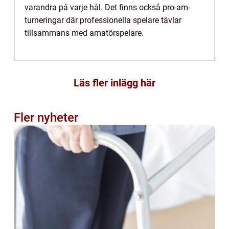
varandra på varje hål. Det finns också pro-am-
turneringar där professionella spelare tävlar
tillsammans med amatörspelare.
Läs fler inlägg här
Fler nyheter