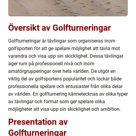
Översikt av Golfturneringar
Golfturneringar är tävlingar som organiseras inom
golfsporten för att ge spelare möjlighet att tävla mot
varandra och visa upp sin skicklighet. Dessa tävlingar
äger rum på professionell nivå och inom
amatörgrupperingar över hela världen. De utgör en
viktig del av golfsportens popularitet och lockar både
professionella spelare och entusiaster från olika delar
av världen. En golfturnering kännetecknas av olika typer
av tävlingar och format som ger spelare olika
möjligheter att visa upp sin skicklighet och ambition.
Presentation av
Golfturneringar