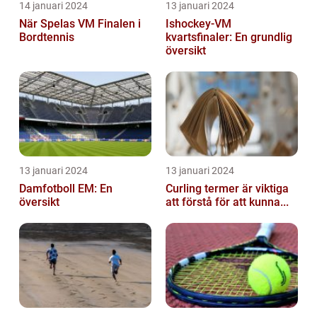
14 januari 2024
13 januari 2024
När Spelas VM Finalen i
Ishockey-VM
Bordtennis
kvartsfinaler: En grundlig
översikt
13 januari 2024
13 januari 2024
Damfotboll EM: En
Curling termer är viktiga
översikt
att förstå för att kunna...