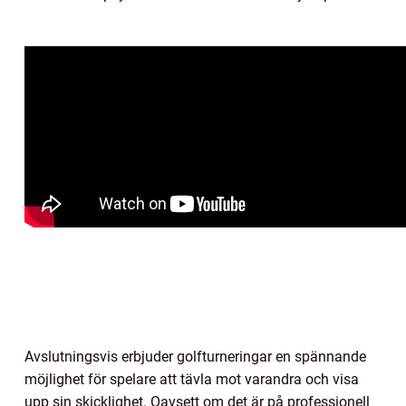
Avslutningsvis erbjuder golfturneringar en spännande
möjlighet för spelare att tävla mot varandra och visa
upp sin skicklighet. Oavsett om det är på professionell