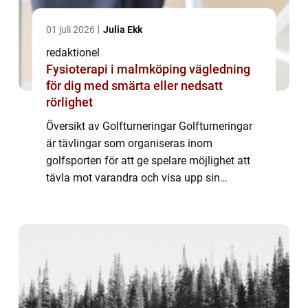
01 juli 2026
Julia Ekk
redaktionel
Fysioterapi i malmköping vägledning
för dig med smärta eller nedsatt
rörlighet
Översikt av Golfturneringar Golfturneringar
är tävlingar som organiseras inom
golfsporten för att ge spelare möjlighet att
tävla mot varandra och visa upp sin
skicklighet. Dessa tävlingar äger rum på
professionell nivå och inom
amatörgrupperingar öve...