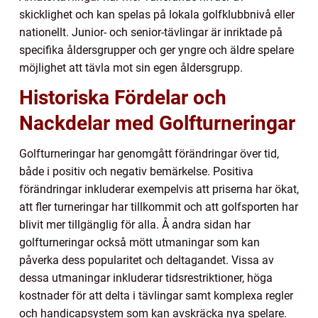
skicklighet och kan spelas på lokala golfklubbnivå eller
nationellt. Junior- och senior-tävlingar är inriktade på
specifika åldersgrupper och ger yngre och äldre spelare
möjlighet att tävla mot sin egen åldersgrupp.
Historiska Fördelar och
Nackdelar med Golfturneringar
Golfturneringar har genomgått förändringar över tid,
både i positiv och negativ bemärkelse. Positiva
förändringar inkluderar exempelvis att priserna har ökat,
att fler turneringar har tillkommit och att golfsporten har
blivit mer tillgänglig för alla. Å andra sidan har
golfturneringar också mött utmaningar som kan
påverka dess popularitet och deltagandet. Vissa av
dessa utmaningar inkluderar tidsrestriktioner, höga
kostnader för att delta i tävlingar samt komplexa regler
och handicapsystem som kan avskräcka nya spelare.