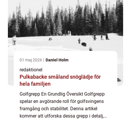
01 maj 2026
Daniel Holm
redaktionel
Pulkabacke småland snöglädje för
hela familjen
Golfgrepp En Grundlig Översikt Golfgrepp
spelar en avgörande roll för golfsvingens
framgång och stabilitet. Denna artikel
kommer att utforska dessa grepp i detalj,
inklusive en översikt över vad de är, vilka
typer som finns tillgängliga, vilka som är...