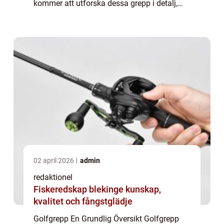
kommer att utforska dessa grepp i detalj,
inklusive en översikt över vad de är, vilka
typer som finns tillgängliga, vilka som är...
02 april 2026
admin
redaktionel
Fiskeredskap blekinge kunskap,
kvalitet och fångstglädje
Golfgrepp En Grundlig Översikt Golfgrepp