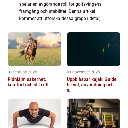
spelar en avgörande roll för golfsvingens
framgång och stabilitet. Denna artikel
kommer att utforska dessa grepp i detalj,
inklusive en översikt över vad de är, vilka
typer som finns tillgängliga, vilka som är...
01 februari 2026
01 november 2025
Ridhjälm säkerhet,
Uppblåsbar kajak: Guide
komfort och stil i ett
till val, användning och
s...