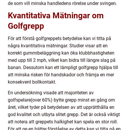
de som vill minska handledens rörelse under svingen.
Kvantitativa Mätningar om
Golfgrepp
För att förstå golfgreppets betydelse kan vi titta på
några kvantitativa mätningar. Studier visar att en
korrekt gummibeläggning kan öka klubbhastigheten
med upp till 2 mph, vilket kan bidra till längre slag på
banan. Dessutom kan ett lämpligt golfgrepp hjälpa till
att minska risken för handskador och främja en mer
konsekvent bollkontakt.
En undersökning visade att majoriteten av
golfspelare(over 60%) bytte grepp minst en gång om
året, vilket tyder på betydelsen av att upprätthålla en
god kvalitet och utbyta slitet grepp. Det är också viktigt
att notera att greppets halkighet kan spela en stor roll.
För att ge en bättre förståelse av detta kan vi titta på en