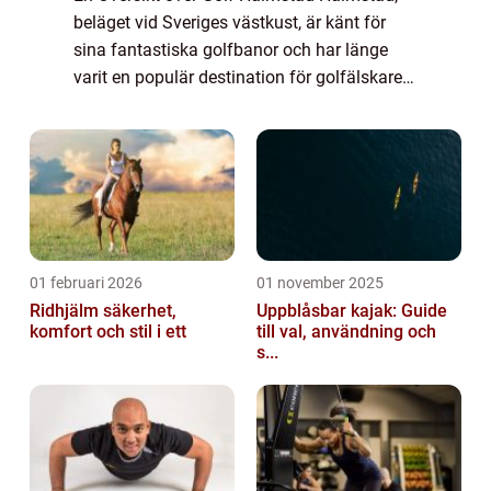
beläget vid Sveriges västkust, är känt för
sina fantastiska golfbanor och har länge
varit en populär destination för golfälskare.
Med sin natursköna skärgård, sandstränder
och utmärkta golfinfrastruktur har Ha...
01 februari 2026
01 november 2025
Ridhjälm säkerhet,
Uppblåsbar kajak: Guide
komfort och stil i ett
till val, användning och
s...