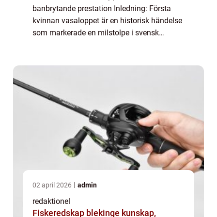
banbrytande prestation Inledning: Första
kvinnan vasaloppet är en historisk händelse
som markerade en milstolpe i svensk
skidhistoria. I denna artikel ska vi ta en
grundlig titt på denna banbrytande
prestation, de...
02 april 2026
admin
redaktionel
Fiskeredskap blekinge kunskap,