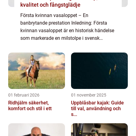
kvalitet och fångstglädje
Första kvinnan vasaloppet – En
banbrytande prestation Inledning: Första
kvinnan vasaloppet är en historisk händelse
som markerade en milstolpe i svensk
skidhistoria. I denna artikel ska vi ta en
grundlig titt på denna banbrytande
prestation, de...
01 februari 2026
01 november 2025
Ridhjälm säkerhet,
Uppblåsbar kajak: Guide
komfort och stil i ett
till val, användning och
s...