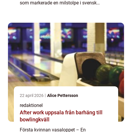
som markerade en milstolpe i svensk
skidhistoria. I denna artikel ska vi ta en
grundlig titt på denna banbrytande
prestation, de...
22 april 2026
Alice Pettersson
redaktionel
After work uppsala från barhäng till
bowlingkväll
Första kvinnan vasaloppet – En