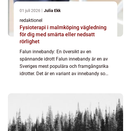
01 juli 2026
Julia Ekk
redaktionel
Fysioterapi i malmköping vägledning
för dig med smärta eller nedsatt
rörlighet
Falun innebandy: En översikt av en
spännande idrott Falun innebandy är en av
Sveriges mest populära och framgångsrika
idrotter. Det är en variant av innebandy som
har sitt ursprung i staden Falun i Dalarna.
Det spelades första gången på 1970-talet
oc...