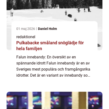
01 maj 2026
Daniel Holm
redaktionel
Pulkabacke småland snöglädje för
hela familjen
Falun innebandy: En översikt av en
spännande idrott Falun innebandy är en av
Sveriges mest populära och framgångsrika
idrotter. Det är en variant av innebandy som
har sitt ursprung i staden Falun i Dalarna.
Det spelades första gången på 1970-talet
oc...