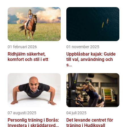
har sitt ursprung i staden Falun i Dalarna.
Det spelades första gången på 1970-talet
oc...
01 februari 2026
01 november 2025
Ridhjälm säkerhet,
Uppblåsbar kajak: Guide
komfort och stil i ett
till val, användning och
s...
07 augusti 2025
04 juli 2025
Personlig träning i Borås:
Det levande centret för
Investera i skräddarsyd...
träning i Hudiksvall