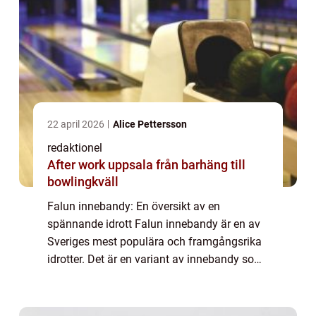
22 april 2026
Alice Pettersson
redaktionel
After work uppsala från barhäng till
bowlingkväll
Falun innebandy: En översikt av en
spännande idrott Falun innebandy är en av
Sveriges mest populära och framgångsrika
idrotter. Det är en variant av innebandy som
har sitt ursprung i staden Falun i Dalarna.
Det spelades första gången på 1970-talet
oc...