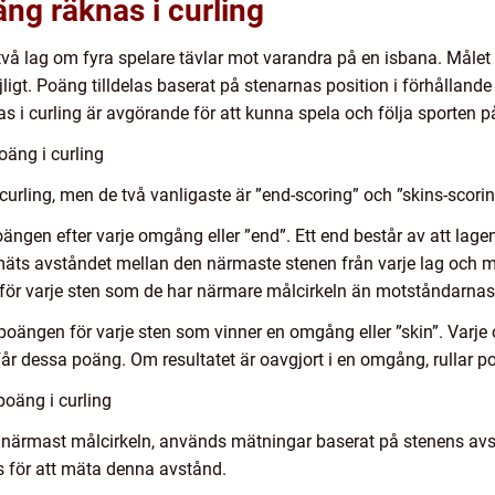
äng räknas i curling
 två lag om fyra spelare tävlar mot varandra på en isbana. Målet 
ligt. Poäng tilldelas baserat på stenarnas position i förhållande
s i curling är avgörande för att kunna spela och följa sporten på 
oäng i curling
 curling, men de två vanligaste är ”end-scoring” och ”skins-scorin
ngen efter varje omgång eller ”end”. Ett end består av att lagen 
s mäts avståndet mellan den närmaste stenen från varje lag och m
 för varje sten som de har närmare målcirkeln än motståndarna
 poängen för varje sten som vinner en omgång eller ”skin”. Var
år dessa poäng. Om resultatet är oavgjort i en omgång, rullar p
poäng i curling
 närmast målcirkeln, används mätningar baserat på stenens avs
s för att mäta denna avstånd.