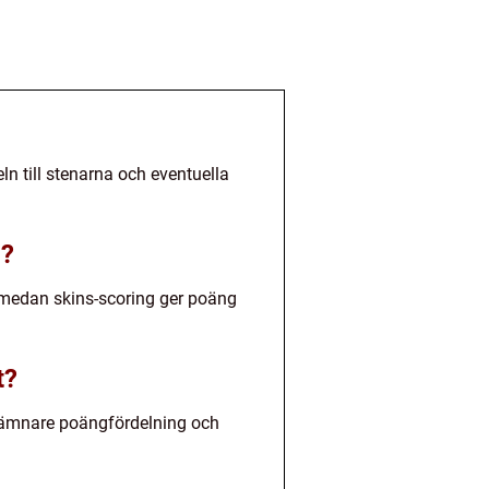
n till stenarna och eventuella
g?
, medan skins-scoring ger poäng
t?
n jämnare poängfördelning och