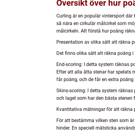
Översikt över hur po
Curling är en populär vintersport där
så nära en cirkulär målcirkel som möj
målcirkeln. Att förstå hur poäng räkna
Presentation av olika sätt att räkna p
Det finns olika sätt att räkna poäng i
End-scoring: I detta system räknas poä
Efter att alla åtta stenar har spelat
får poäng, och de får en extra poäng
Skins-scoring: I detta system räknas
och laget som har den bästa stenen f
Kvantitativa mätningar för att räkna 
För att bestämma vilken sten som är
hinder. En speciell mätsticka använd