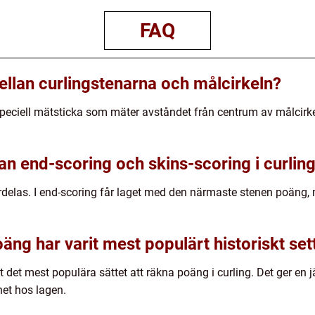
FAQ
llan curlingstenarna och målcirkeln?
eciell mätsticka som mäter avståndet från centrum av målcirkel
an end-scoring och skins-scoring i curlin
ördelas. I end-scoring får laget med den närmaste stenen poäng
oäng har varit mest populärt historiskt set
rit det mest populära sättet att räkna poäng i curling. Det ger e
et hos lagen.