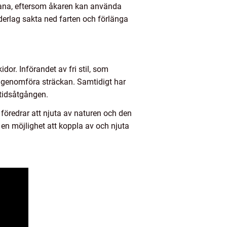
 bana, eftersom åkaren kan använda
derlag sakta ned farten och förlänga
idor. Införandet av fri stil, som
att genomföra sträckan. Samtidigt har
 tidsåtgången.
e föredrar att njuta av naturen och den
g en möjlighet att koppla av och njuta