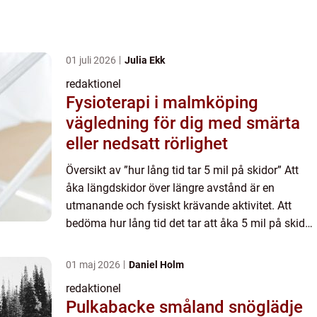
01 juli 2026
Julia Ekk
redaktionel
Fysioterapi i malmköping
vägledning för dig med smärta
eller nedsatt rörlighet
Översikt av ”hur lång tid tar 5 mil på skidor” Att
åka längdskidor över längre avstånd är en
utmanande och fysiskt krävande aktivitet. Att
bedöma hur lång tid det tar att åka 5 mil på skidor
är av intresse för många skidåkare och idrottse...
01 maj 2026
Daniel Holm
redaktionel
Pulkabacke småland snöglädje