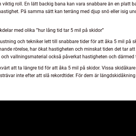
viktig roll. En lätt backig bana kan vara snabbare än en platt
 hastighet. På samma sätt kan terräng med djup snö eller isig un
elar med olika ”hur lång tid tar 5 mil på skidor”
ustning och tekniker lett till snabbare tider för att åka 5 mil på sk
liknande rörelse, har ökat hastigheten och minskat tiden det tar 
n och vallningsmaterial också påverkat hastigheten och därmed
kvärt att ta längre tid för att åka 5 mil på skidor. Vissa skidåkar
h strävar inte efter att slå rekordtider. För dem är längdskidåknin