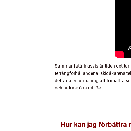
Sammanfattningsvis är tiden det tar a
terrängförhållandena, skidåkarens tekn
det vara en utmaning att förbättra s
och natursköna miljöer.
Hur kan jag förbättra 