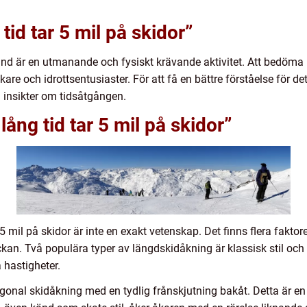
tid tar 5 mil på skidor”
nd är en utmanande och fysiskt krävande aktivitet. Att bedöma hu
are och idrottsentusiaster. För att få en bättre förståelse för de
 insikter om tidsåtgången.
lång tid tar 5 mil på skidor”
 mil på skidor är inte en exakt vetenskap. Det finns flera fakto
ckan. Två populära typer av längdskidåkning är klassisk stil och f
 hastigheter.
agonal skidåkning med en tydlig frånskjutning bakåt. Detta är en