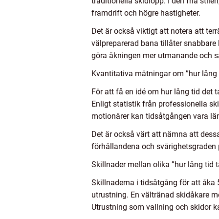
traditionella skidlopp. I den fria sti
framdrift och högre hastigheter.
Det är också viktigt att notera att ter
välpreparerad bana tillåter snabbare
göra åkningen mer utmanande och sa
Kvantitativa mätningar om ”hur lång t
För att få en idé om hur lång tid det 
Enligt statistik från professionella ski
motionärer kan tidsåtgången vara län
Det är också värt att nämna att dessa 
förhållandena och svårighetsgraden 
Skillnader mellan olika ”hur lång tid t
Skillnaderna i tidsåtgång för att åk
utrustning. En vältränad skidåkare 
Utrustning som vallning och skidor 