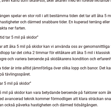
len, även känd som skate-stil, åker åkaren med en rörelse liknand
rängen spelar en stor roll i att bestämma tiden det tar att åka 5 m
 hastigheter och därmed snabbare tider. En kuperad terräng elle
kta ner farten.
id tar 5 mil på skidor”
tar att åka 5 mil på skidor kan vi använda oss av genomsnittliga 
dlopp tar det cirka 2 timmar för elitåkare att åka 5 mil i klassisk s
gre och variera beroende på skidåkarens kondition och erfarenh
tider är inte alltid jämnförliga över olika lopp och banor. Det k
på tävlingsspåret.
ar 5 mil på skidor”
a 5 mil på skidor kan vara betydande beroende på faktorer som åk
med avancerad teknik kommer förmodligen att klara sträckan sna
kan också påverka hastigheten och därmed tidsåtgången.