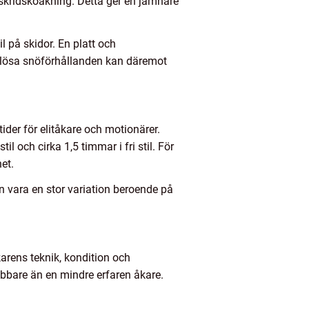
e skridskoåkning. Detta ger en jämnare
il på skidor. En platt och
r lösa snöförhållanden kan däremot
tider för elitåkare och motionärer.
til och cirka 1,5 timmar i fri stil. För
et.
an vara en stor variation beroende på
arens teknik, kondition och
bbare än en mindre erfaren åkare.