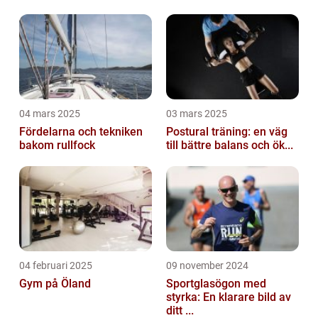
04 mars 2025
03 mars 2025
Fördelarna och tekniken
Postural träning: en väg
bakom rullfock
till bättre balans och ök...
04 februari 2025
09 november 2024
Gym på Öland
Sportglasögon med
styrka: En klarare bild av
ditt ...