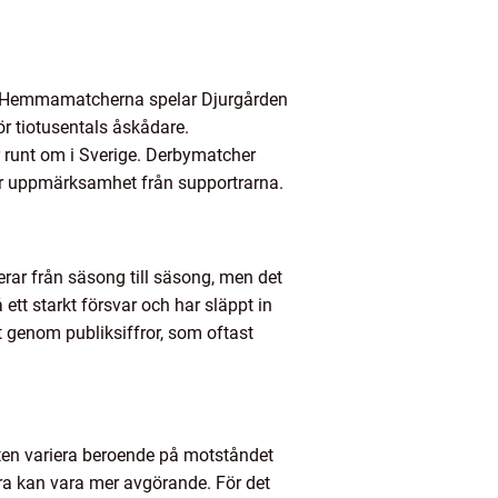
er. Hemmamatcherna spelar Djurgården
r tiotusentals åskådare.
r runt om i Sverige. Derbymatcher
or uppmärksamhet från supportrarna.
erar från säsong till säsong, men det
ett starkt försvar och har släppt in
genom publiksiffror, som oftast
aten variera beroende på motståndet
ra kan vara mer avgörande. För det