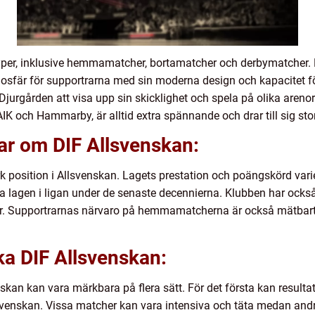
a typer, inklusive hemmamatcher, bortamatcher och derbymatch
tmosfär för supportrarna med sin moderna design och kapacitet fö
Djurgården att visa upp sin skicklighet och spela på olika areno
K och Hammarby, är alltid extra spännande och drar till sig st
ar om DIF Allsvenskan:
ark position i Allsvenskan. Lagets prestation och poängskörd vari
a lagen i ligan under de senaste decennierna. Klubben har också 
r. Supportrarnas närvaro på hemmamatcherna är också mätbart 
ika DIF Allsvenskan:
nskan kan vara märkbara på flera sätt. För det första kan result
lsvenskan. Vissa matcher kan vara intensiva och täta medan and