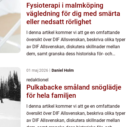
Fysioterapi i malmköping
vägledning för dig med smärta
eller nedsatt rörlighet
I denna artikel kommer vi att ge en omfattande
översikt över DIF Allsvenskan, beskriva olika typer
av DIF Allsvenskan, diskutera skillnader mellan
dem, samt granska dess historiska för- och
nackdelar. Översikt över DIF Allsvenskan: DIF har
varit en s...
01 maj 2026
Daniel Holm
redaktionel
Pulkabacke småland snöglädje
för hela familjen
I denna artikel kommer vi att ge en omfattande
översikt över DIF Allsvenskan, beskriva olika typer
av DIF Allsvenskan, diskutera skillnader mellan