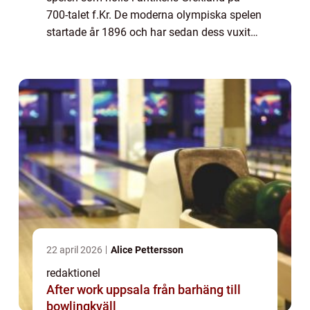
700-talet f.Kr. De moderna olympiska spelen
startade år 1896 och har sedan dess vuxit
till en global händelse av enorm betydelse.
En övergripande, grundlig översikt öve...
22 april 2026
Alice Pettersson
redaktionel
After work uppsala från barhäng till
bowlingkväll