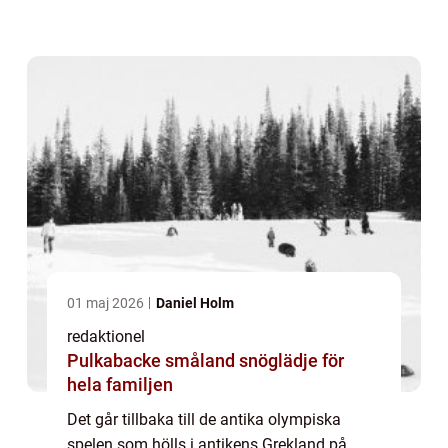
till en global händelse av enorm betydelse.
En övergripande, grundlig översikt öve...
01 maj 2026
Daniel Holm
redaktionel
Pulkabacke småland snöglädje för
hela familjen
Det går tillbaka till de antika olympiska
spelen som hölls i antikens Grekland på