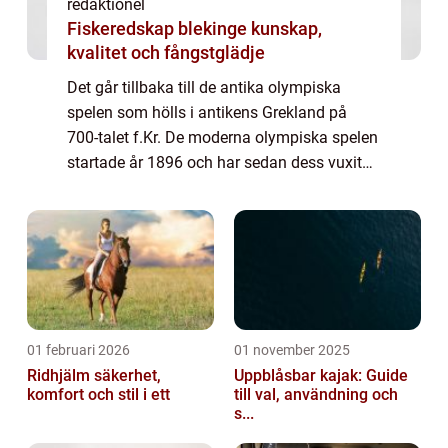
redaktionel
Fiskeredskap blekinge kunskap,
kvalitet och fångstglädje
Det går tillbaka till de antika olympiska
spelen som hölls i antikens Grekland på
700-talet f.Kr. De moderna olympiska spelen
startade år 1896 och har sedan dess vuxit
till en global händelse av enorm betydelse.
En övergripande, grundlig översikt öve...
01 februari 2026
01 november 2025
Ridhjälm säkerhet,
Uppblåsbar kajak: Guide
komfort och stil i ett
till val, användning och
s...