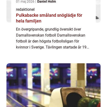
01 maj 2026
Daniel Holm
redaktionel
Pulkabacke småland snöglädje för
hela familjen
En övergripande, grundlig översikt över
Damallsvenskan fotboll Damallsvenskan
fotboll är den högsta fotbollsligan för
kvinnor i Sverige. Tävlingen startade år 1988
och har sedan dess blivit en framstående
plattform för kvinnlig fotboll i landet. Den ...