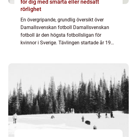
för dig med smärta eller nedsatt
rörlighet
En övergripande, grundlig översikt över
Damallsvenskan fotboll Damallsvenskan
fotboll är den högsta fotbollsligan för
kvinnor i Sverige. Tävlingen startade år 1988
och har sedan dess blivit en framstående
plattform för kvinnlig fotboll i landet. Den ...