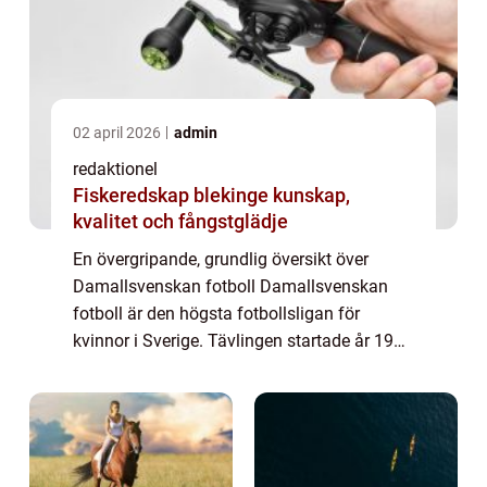
02 april 2026
admin
redaktionel
Fiskeredskap blekinge kunskap,
kvalitet och fångstglädje
En övergripande, grundlig översikt över
Damallsvenskan fotboll Damallsvenskan
fotboll är den högsta fotbollsligan för
kvinnor i Sverige. Tävlingen startade år 1988
och har sedan dess blivit en framstående
plattform för kvinnlig fotboll i landet. Den ...