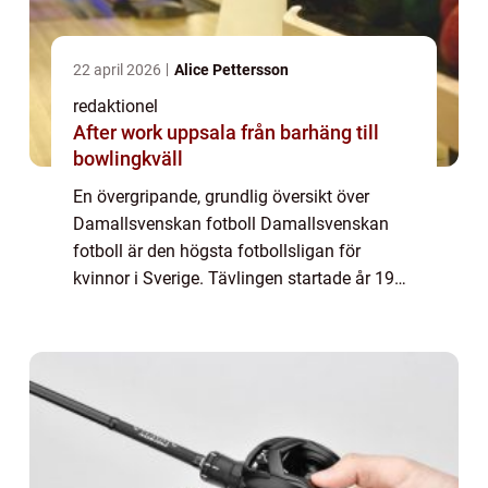
22 april 2026
Alice Pettersson
redaktionel
After work uppsala från barhäng till
bowlingkväll
En övergripande, grundlig översikt över
Damallsvenskan fotboll Damallsvenskan
fotboll är den högsta fotbollsligan för
kvinnor i Sverige. Tävlingen startade år 1988
och har sedan dess blivit en framstående
plattform för kvinnlig fotboll i landet. Den ...