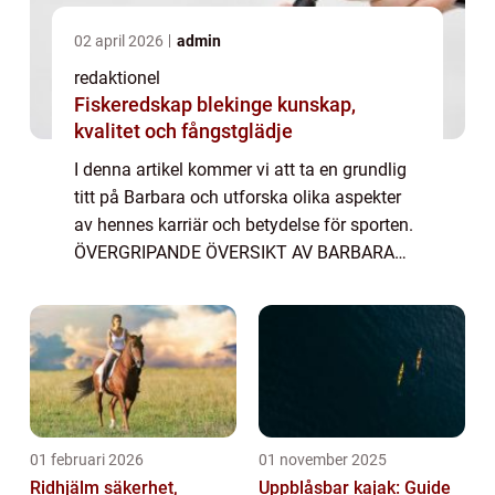
02 april 2026
admin
redaktionel
Fiskeredskap blekinge kunskap,
kvalitet och fångstglädje
I denna artikel kommer vi att ta en grundlig
titt på Barbara och utforska olika aspekter
av hennes karriär och betydelse för sporten.
ÖVERGRIPANDE ÖVERSIKT AV BARBARA
BRASILIEN MÅLVAKT Barbara är en
professionell fotbollsmålvakt från Brasilien,
född ...
01 februari 2026
01 november 2025
Ridhjälm säkerhet,
Uppblåsbar kajak: Guide