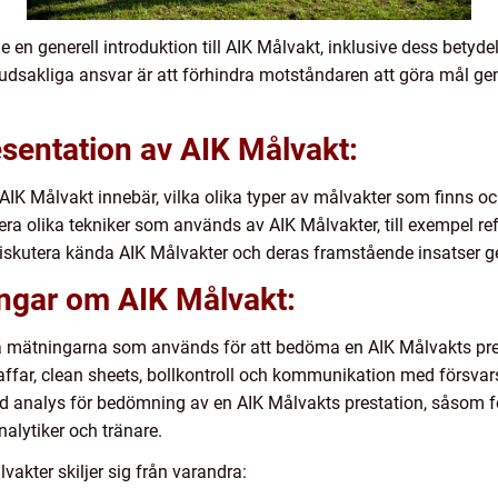
e en generell introduktion till AIK Målvakt, inklusive dess betyde
udsakliga ansvar är att förhindra motståndaren att göra mål ge
sentation av AIK Målvakt:
 AIK Målvakt innebär, vilka olika typer av målvakter som finns o
ra olika tekniker som används av AIK Målvakter, till exempel re
diskutera kända AIK Målvakter och deras framstående insatser g
ingar om AIK Målvakt:
ativa mätningarna som används för att bedöma en AIK Målvakts pr
raffar, clean sheets, bollkontroll och kommunikation med försvar
d analys för bedömning av en AIK Målvakts prestation, såsom 
lytiker och tränare.
vakter skiljer sig från varandra: