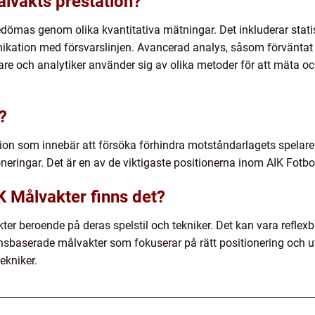
lvakts prestation?
dömas genom olika kvantitativa mätningar. Det inkluderar stati
nikation med försvarslinjen. Avancerad analys, såsom förvänt
are och analytiker använder sig av olika metoder för att mäta o
?
tion som innebär att försöka förhindra motståndarlagets spelare
neringar. Det är en av de viktigaste positionerna inom AIK Fotbo
IK Målvakter finns det?
akter beroende på deras spelstil och tekniker. Det kan vara refl
onsbaserade målvakter som fokuserar på rätt positionering och ut
ekniker.