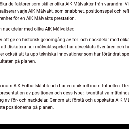
öka de faktorer som skiljer olika AIK Målvakter från varandra.
aliserar varje AIK Målvakt, som snabbhet, positionsspel och ref
renhet för en AIK Målvakts prestation.
h nackdelar med olika AIK Målvakter:
 vi att ge en historisk genomgång av för- och nackdelar med oli
tt diskutera hur målvaktsspelet har utvecklats över åren och hu
 också att ta upp tekniska innovationer som har förändrat spel
ultaten på planen.
inom AIK Fotbollsklubb och har en unik roll inom fotbollen. Den 
 presentation av positionen och dess typer, kvantitativa mätninga
g av för- och nackdelar. Genom att förstå och uppskatta AIK Må
aste positionerna på planen.