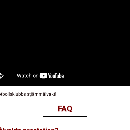
otbollsklubbs stjärnmålvakt!
FAQ