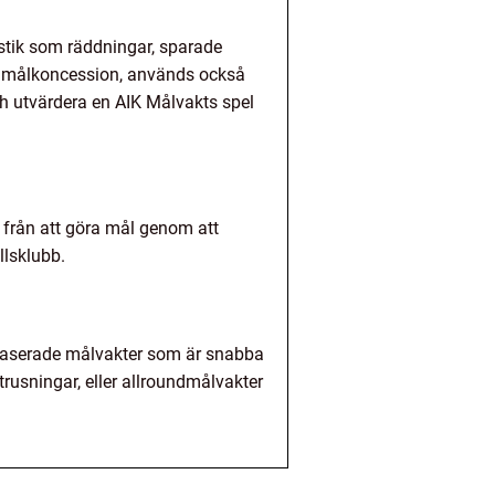
stik som räddningar, sparade
at målkoncession, används också
ch utvärdera en AIK Målvakts spel
 från att göra mål genom att
llsklubb.
exbaserade målvakter som är snabba
rusningar, eller allroundmålvakter