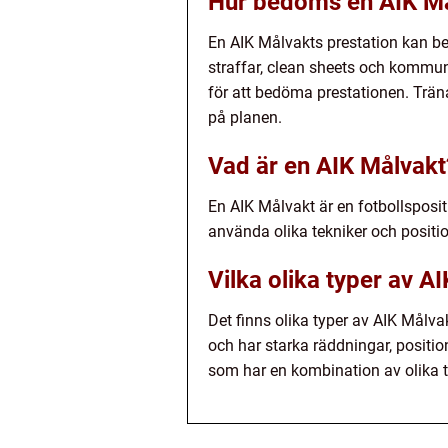
Hur bedöms en AIK Må
En AIK Målvakts prestation kan be
straffar, clean sheets och kommu
för att bedöma prestationen. Trän
på planen.
Vad är en AIK Målvakt
En AIK Målvakt är en fotbollsposi
använda olika tekniker och positio
Vilka olika typer av A
Det finns olika typer av AIK Målv
och har starka räddningar, positi
som har en kombination av olika t