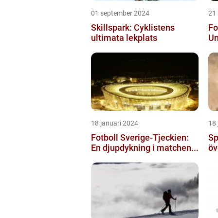
01 september 2024
21
Skillspark: Cyklistens
Fo
ultimata lekplats
Un
18 januari 2024
18 
Fotboll Sverige-Tjeckien:
Sp
En djupdykning i matchen...
öv