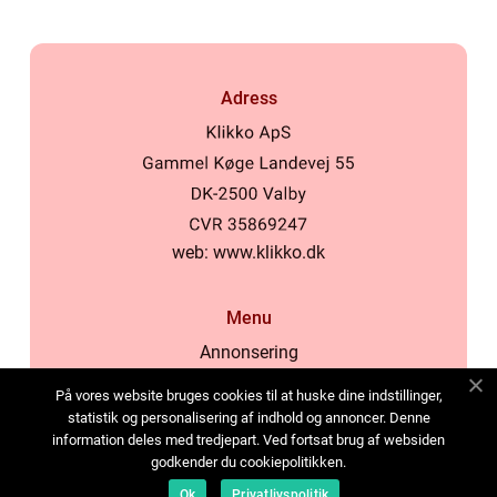
Adress
web:
www.klikko.dk
Menu
Annonsering
Om oss
På vores website bruges cookies til at huske dine indstillinger,
Cookies
statistik og personalisering af indhold og annoncer. Denne
information deles med tredjepart. Ved fortsat brug af websiden
Kontakta oss
godkender du cookiepolitikken.
Sitemap
Ok
Privatlivspolitik