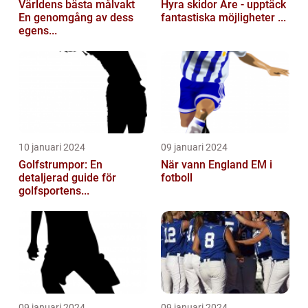
Världens bästa målvakt
Hyra skidor Åre - upptäck
En genomgång av dess
fantastiska möjligheter ...
egens...
10 januari 2024
09 januari 2024
Golfstrumpor: En
När vann England EM i
detaljerad guide för
fotboll
golfsportens...
09 januari 2024
09 januari 2024